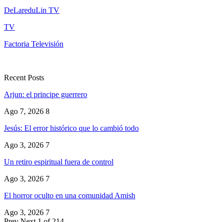
DeLareduLin TV
TV
Factoria Televisión
Recent Posts
Arjun: el principe guerrero
Ago 7, 2026
8
Jesús: El error histórico que lo cambió todo
Ago 3, 2026
7
Un retiro espiritual fuera de control
Ago 3, 2026
7
El horror oculto en una comunidad Amish
Ago 3, 2026
7
Prev
Next
1 of 214