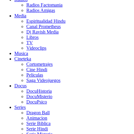
Radios Factomania
Radios Amigas
Media
Espiritualidad Hindu
Canal Prometheus
Dj Ravish Media
Libros
TV
Videoclips
Musica
Cineteka
Cortometrajes
Cine Hindi
Peliculas
Saga Videojuegos
Docus
DocuHistoria
DocuMisterio
DocuPsico
Series
Dragon Ball
Animacion
Serie Biblica
Serie Hindi