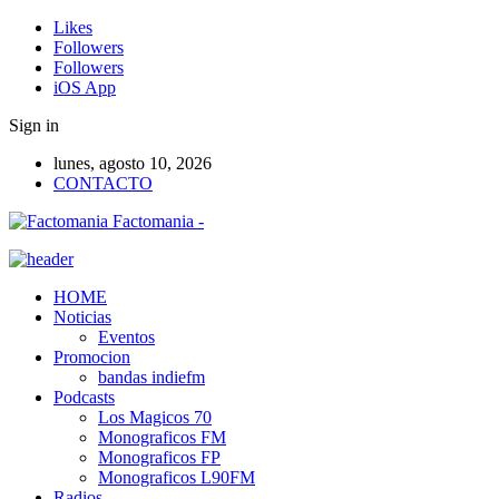
Likes
Followers
Followers
iOS App
Sign in
lunes, agosto 10, 2026
CONTACTO
Factomania -
HOME
Noticias
Eventos
Promocion
bandas indiefm
Podcasts
Los Magicos 70
Monograficos FM
Monograficos FP
Monograficos L90FM
Radios