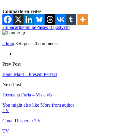
Comparte en redes
aruba
caribe
online
Países Bajos
tv
vip
admin
856 posts
0 comments
Prev Post
Band Maid – Present Perfect
Next Post
Hermana Furia – Vis a vis
You might also like
More from author
TV
Canal Despertar TV
TV