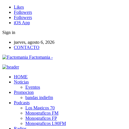
Likes
Followers
Followers
iOS App
Sign in
jueves, agosto 6, 2026
CONTACTO
Factomania -
HOME
Noticias
Eventos
Promocion
bandas indiefm
Podcasts
Los Magicos 70
Monograficos FM
Monograficos FP
Monograficos L90FM
Radios