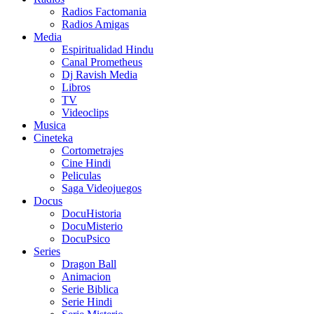
Radios Factomania
Radios Amigas
Media
Espiritualidad Hindu
Canal Prometheus
Dj Ravish Media
Libros
TV
Videoclips
Musica
Cineteka
Cortometrajes
Cine Hindi
Peliculas
Saga Videojuegos
Docus
DocuHistoria
DocuMisterio
DocuPsico
Series
Dragon Ball
Animacion
Serie Biblica
Serie Hindi