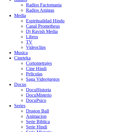
Radios Factomania
Radios Amigas
Media
Espiritualidad Hindu
Canal Prometheus
Dj Ravish Media
Libros
TV
Videoclips
Musica
Cineteka
Cortometrajes
Cine Hindi
Peliculas
Saga Videojuegos
Docus
DocuHistoria
DocuMisterio
DocuPsico
Series
Dragon Ball
Animacion
Serie Biblica
Serie Hindi