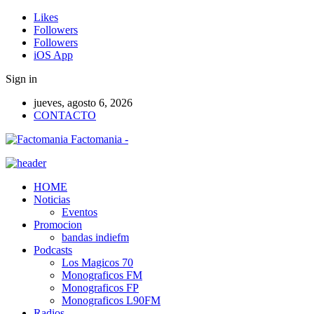
Likes
Followers
Followers
iOS App
Sign in
jueves, agosto 6, 2026
CONTACTO
Factomania -
HOME
Noticias
Eventos
Promocion
bandas indiefm
Podcasts
Los Magicos 70
Monograficos FM
Monograficos FP
Monograficos L90FM
Radios