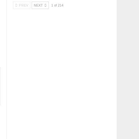
PREV
NEXT
1 of 214