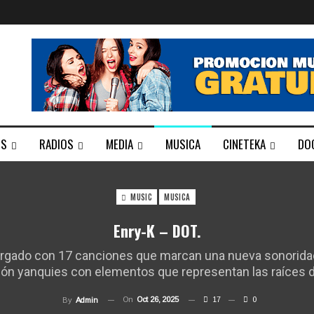
TS
RADIOS
MEDIA
MUSICA
CINETEKA
DO
MUSIC
MUSICA
Enry-K – DOT.
cargado con 17 canciones que marcan una nueva sonoridad 
ón yanquies con elementos que representan las raíces de
On
Oct 26, 2025
17
0
By
Admin