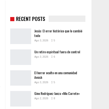
RECENT POSTS
Jesús: El error histórico que lo cambió
todo
Ago 3, 2026
5
Un retiro espiritual fuera de control
Ago 3, 2026
6
El horror oculto en una comunidad
Amish
Ago 3, 2026
5
Gino Rodríguez lanza «Mix Carrete»
Ago 2, 2026
8