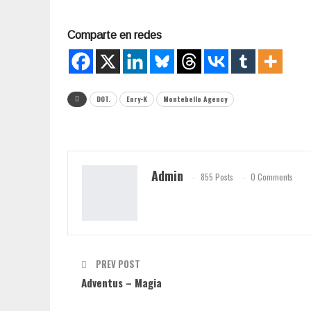
Comparte en redes
DOT.
Enry-K
Montebello Agency
Admin
855 Posts
0 Comments
PREV POST
Adventus – Magia