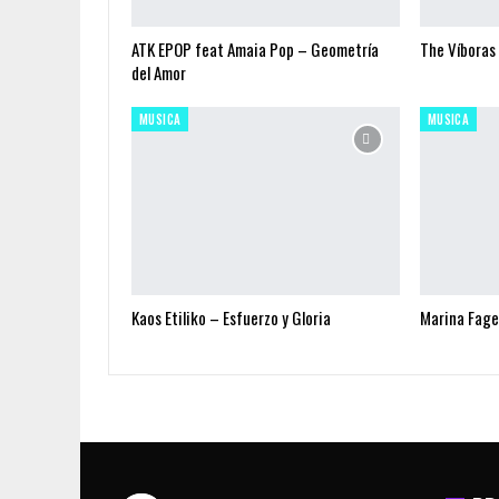
ATK EPOP feat Amaia Pop – Geometría
The Víboras
del Amor
MUSICA
MUSICA
Kaos Etiliko – Esfuerzo y Gloria
Marina Fage