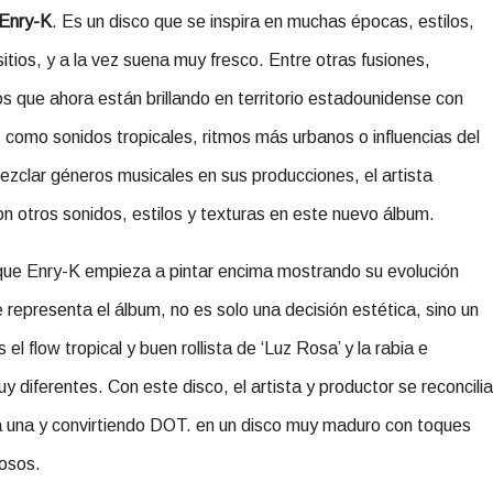
Enry-K
. Es un disco que se inspira en muchas épocas, estilos,
tios, y a la vez suena muy fresco. Entre otras fusiones,
s que ahora están brillando en territorio estadounidense con
como sonidos tropicales, ritmos más urbanos o influencias del
ezclar géneros musicales en sus producciones, el artista
con otros sonidos, estilos y texturas en este nuevo álbum.
 que Enry-K empieza a pintar encima mostrando su evolución
e representa el álbum, no es solo una decisión estética, sino un
 flow tropical y buen rollista de ‘Luz Rosa’ y la rabia e
 diferentes. Con este disco, el artista y productor se reconcilia
a una y convirtiendo DOT. en un disco muy maduro con toques
iosos.