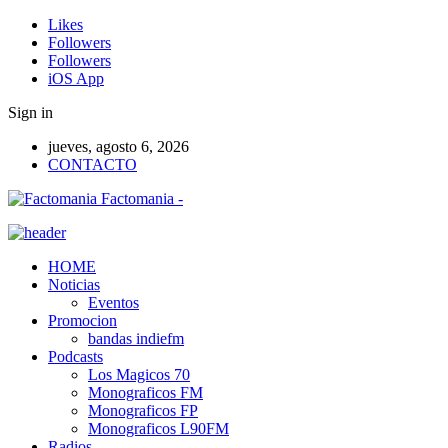
Likes
Followers
Followers
iOS App
Sign in
jueves, agosto 6, 2026
CONTACTO
Factomania -
HOME
Noticias
Eventos
Promocion
bandas indiefm
Podcasts
Los Magicos 70
Monograficos FM
Monograficos FP
Monograficos L90FM
Radios