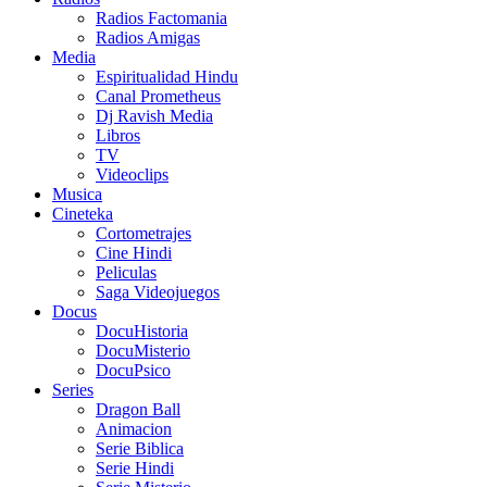
Radios Factomania
Radios Amigas
Media
Espiritualidad Hindu
Canal Prometheus
Dj Ravish Media
Libros
TV
Videoclips
Musica
Cineteka
Cortometrajes
Cine Hindi
Peliculas
Saga Videojuegos
Docus
DocuHistoria
DocuMisterio
DocuPsico
Series
Dragon Ball
Animacion
Serie Biblica
Serie Hindi