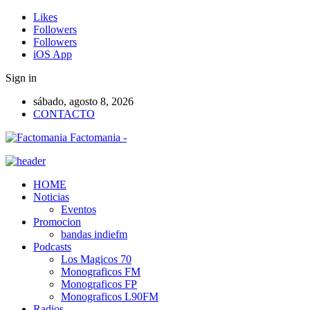
Likes
Followers
Followers
iOS App
Sign in
sábado, agosto 8, 2026
CONTACTO
Factomania -
HOME
Noticias
Eventos
Promocion
bandas indiefm
Podcasts
Los Magicos 70
Monograficos FM
Monograficos FP
Monograficos L90FM
Radios