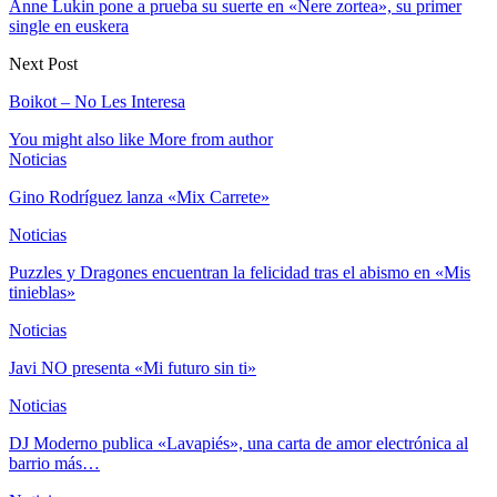
Anne Lukin pone a prueba su suerte en «Nere zortea», su primer
single en euskera
Next Post
Boikot – No Les Interesa
You might also like
More from author
Noticias
Gino Rodríguez lanza «Mix Carrete»
Noticias
Puzzles y Dragones encuentran la felicidad tras el abismo en «Mis
tinieblas»
Noticias
Javi NO presenta «Mi futuro sin ti»
Noticias
DJ Moderno publica «Lavapiés», una carta de amor electrónica al
barrio más…