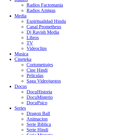
Radios Factomania
Radios Amigas
Media
Espiritualidad Hindu
Canal Prometheus
Dj Ravish Media
Libros
TV
Videoclips
Musica
Cineteka
Cortometrajes
Cine Hindi
Peliculas
Saga Videojuegos
Docus
DocuHistoria
DocuMisterio
DocuPsico
Series
Dragon Ball
Animacion
Serie Biblica
Serie Hindi