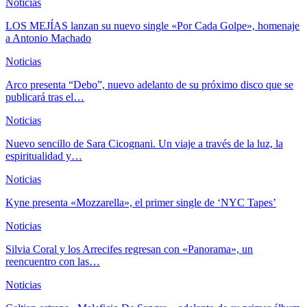
Noticias
LOS MEJÍAS lanzan su nuevo single «Por Cada Golpe», homenaje
a Antonio Machado
Noticias
Arco presenta “Debo”, nuevo adelanto de su próximo disco que se
publicará tras el…
Noticias
Nuevo sencillo de Sara Cicognani. Un viaje a través de la luz, la
espiritualidad y…
Noticias
Kyne presenta «Mozzarella», el primer single de ‘NYC Tapes’
Noticias
Silvia Coral y los Arrecifes regresan con «Panorama», un
reencuentro con las…
Noticias