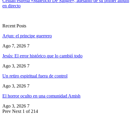
Celtian estrena «Maleficio De Sangre», adelanto de su primer álbum
en directo
Recent Posts
Arjun: el principe guerrero
Ago 7, 2026
7
Jesús: El error histórico que lo cambió todo
Ago 3, 2026
7
Un retiro espiritual fuera de control
Ago 3, 2026
7
El horror oculto en una comunidad Amish
Ago 3, 2026
7
Prev
Next
1 of 214