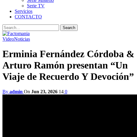
Serie Misterio
Serie TV
Servicios
CONTACTO
Video
Noticias
Erminia Fernández Córdoba &
Arturo Ramón presentan “Un
Viaje de Recuerdo Y Devoción”
By
admin
On
Jun 23, 2026
14
0