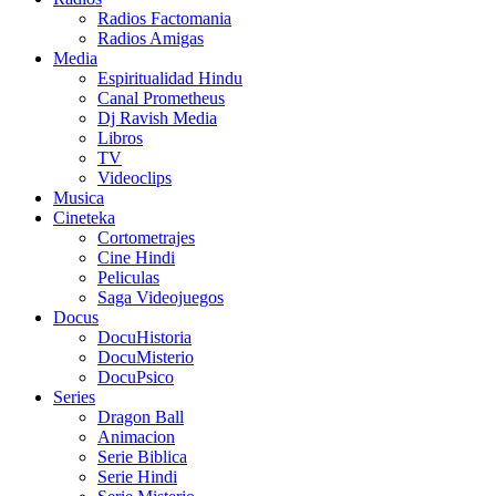
Radios Factomania
Radios Amigas
Media
Espiritualidad Hindu
Canal Prometheus
Dj Ravish Media
Libros
TV
Videoclips
Musica
Cineteka
Cortometrajes
Cine Hindi
Peliculas
Saga Videojuegos
Docus
DocuHistoria
DocuMisterio
DocuPsico
Series
Dragon Ball
Animacion
Serie Biblica
Serie Hindi