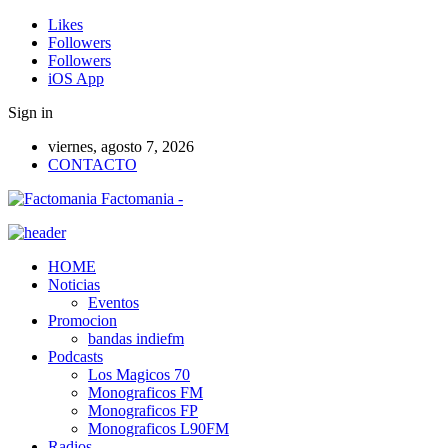
Likes
Followers
Followers
iOS App
Sign in
viernes, agosto 7, 2026
CONTACTO
Factomania -
HOME
Noticias
Eventos
Promocion
bandas indiefm
Podcasts
Los Magicos 70
Monograficos FM
Monograficos FP
Monograficos L90FM
Radios