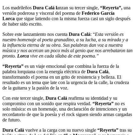
Los madrileños
Dura Calá l
anzan su tercer single,
“Reyerta”,
una
versión poderosa y visceral del poema de
Federico García
Lorca
que sigue latiendo con la misma fuerza casi un siglo después
de haber sido escrito.
Sobre este lanzamiento nos cuenta
Dura Calá
: “
Esta versión es
nuestro homenaje al poeta granadino, a su lucha, a su mirada y a
la influencia eterna de su obra. Sus palabras dan voz a nuestra
música y nos acercan un poco más al genio que nos arrebataron tan
pronto.
Lorca
vive en cada sílaba de este poema.”
“Reyerta”
es un viaje emocional que combina la fuerza de la
palabra lorquiana con la energía eléctrica de
Dura Calá
,
transformando el poema en un grito de resistencia y belleza. El
resultado es un tema que late con la urgencia de la calle, la crudeza
de la guitarra y la pasión de la voz.
Con este tercer single,
Dura Calá
reafirma su identidad y su
compromiso con un sonido que respira verdad.
“Reyerta”
no es
solo música: es un homenaje, una declaración de intenciones y un
recordatorio de que la poesía y el rock siguen siendo armas cargadas
de futuro.
Dura Calá
vuelve a la carga con su nuevo single
“Reyerta”
tras su