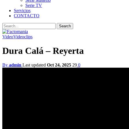
Serie Misterio
Serie TV
Servicios
CONTACTO
Video
Videoclips
Dura Calá – Reyerta
By
admin
Last updated
Oct 24, 2025
29
0