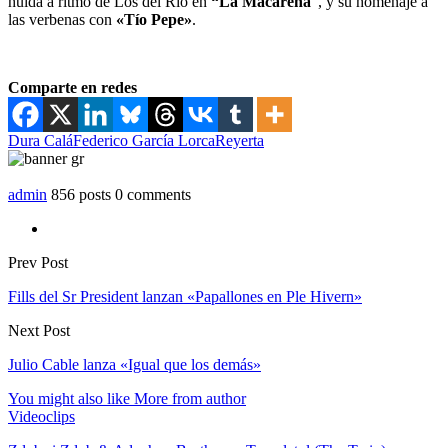
huída a ritmo de Los del Río en
“La Macarena
”, y su homenaje a
las verbenas con
«Tío Pepe»
.
Comparte en redes
Dura Calá
Federico García Lorca
Reyerta
admin
856 posts
0 comments
Prev Post
Fills del Sr President lanzan «Papallones en Ple Hivern»
Next Post
Julio Cable lanza «Igual que los demás»
You might also like
More from author
Videoclips