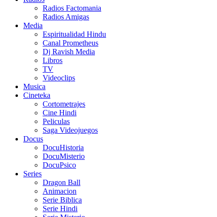
Radios Factomania
Radios Amigas
Media
Espiritualidad Hindu
Canal Prometheus
Dj Ravish Media
Libros
TV
Videoclips
Musica
Cineteka
Cortometrajes
Cine Hindi
Peliculas
Saga Videojuegos
Docus
DocuHistoria
DocuMisterio
DocuPsico
Series
Dragon Ball
Animacion
Serie Biblica
Serie Hindi