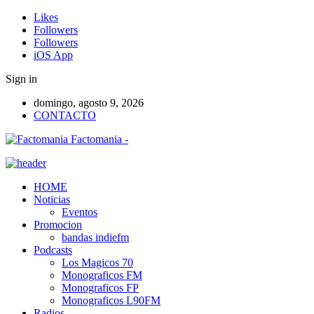
Likes
Followers
Followers
iOS App
Sign in
domingo, agosto 9, 2026
CONTACTO
Factomania -
HOME
Noticias
Eventos
Promocion
bandas indiefm
Podcasts
Los Magicos 70
Monograficos FM
Monograficos FP
Monograficos L90FM
Radios