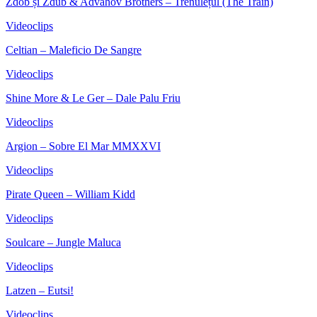
Zdob și Zdub & Advahov Brothers – Trenulețul (The Train)
Videoclips
Celtian – Maleficio De Sangre
Videoclips
Shine More & Le Ger – Dale Palu Friu
Videoclips
Argion – Sobre El Mar MMXXVI
Videoclips
Pirate Queen – William Kidd
Videoclips
Soulcare – Jungle Maluca
Videoclips
Latzen – Eutsi!
Videoclips