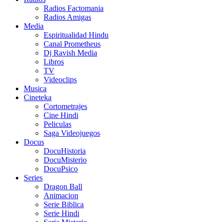
Radios Factomania
Radios Amigas
Media
Espiritualidad Hindu
Canal Prometheus
Dj Ravish Media
Libros
TV
Videoclips
Musica
Cineteka
Cortometrajes
Cine Hindi
Peliculas
Saga Videojuegos
Docus
DocuHistoria
DocuMisterio
DocuPsico
Series
Dragon Ball
Animacion
Serie Biblica
Serie Hindi