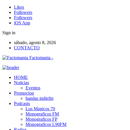
Likes
Followers
Followers
iOS App
Sign in
sábado, agosto 8, 2026
CONTACTO
Factomania -
HOME
Noticias
Eventos
Promocion
bandas indiefm
Podcasts
Los Magicos 70
Monograficos FM
Monograficos FP
Monograficos L90FM
Radios