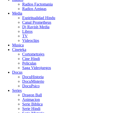
Radios Factomania
Radios Amigas
Media
Espiritualidad Hindu
Canal Prometheus
Dj Ravish Media
Libros
TV
Videoclips
Musica
Cineteka
Cortometrajes
Cine Hindi
Peliculas
Saga Videojuegos
Docus
DocuHistoria
DocuMisterio
DocuPsico
Series
Dragon Ball
Animacion
Serie Biblica
Serie Hindi