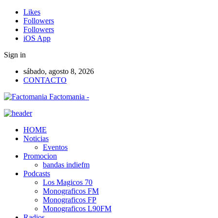
Likes
Followers
Followers
iOS App
Sign in
sábado, agosto 8, 2026
CONTACTO
Factomania -
HOME
Noticias
Eventos
Promocion
bandas indiefm
Podcasts
Los Magicos 70
Monograficos FM
Monograficos FP
Monograficos L90FM
Radios