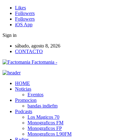
Likes
Followers
Followers
iOS App
Sign in
sábado, agosto 8, 2026
CONTACTO
Factomania -
HOME
Noticias
Eventos
Promocion
bandas indiefm
Podcasts
Los Magicos 70
Monograficos FM
Monograficos FP
Monograficos L90FM
Radios