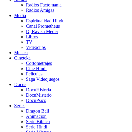
Radios Factomania
Radios Amigas
Media
Espiritualidad Hindu
Canal Prometheus
Dj Ravish Media
Libros
TV
Videoclips
Musica
Cineteka
Cortometrajes
Cine Hindi
Peliculas
Saga Videojuegos
Docus
DocuHistoria
DocuMisterio
DocuPsico
Series
Dragon Ball
Animacion
Serie Biblica
Serie Hindi