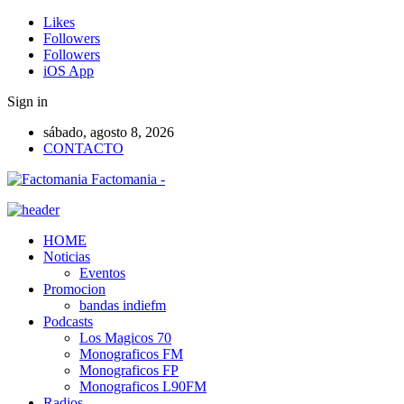
Likes
Followers
Followers
iOS App
Sign in
sábado, agosto 8, 2026
CONTACTO
Factomania -
HOME
Noticias
Eventos
Promocion
bandas indiefm
Podcasts
Los Magicos 70
Monograficos FM
Monograficos FP
Monograficos L90FM
Radios