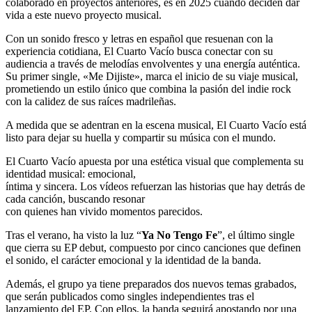
colaborado en proyectos anteriores, es en 2025 cuando deciden dar
vida a este nuevo proyecto musical.
Con un sonido fresco y letras en español que resuenan con la
experiencia cotidiana, El Cuarto Vacío busca conectar con su
audiencia a través de melodías envolventes y una energía auténtica.
Su primer single, «Me Dijiste», marca el inicio de su viaje musical,
prometiendo un estilo único que combina la pasión del indie rock
con la calidez de sus raíces madrileñas.
A medida que se adentran en la escena musical, El Cuarto Vacío está
listo para dejar su huella y compartir su música con el mundo.
El Cuarto Vacío apuesta por una estética visual que complementa su
identidad musical: emocional,
íntima y sincera. Los vídeos refuerzan las historias que hay detrás de
cada canción, buscando resonar
con quienes han vivido momentos parecidos.
Tras el verano, ha visto la luz “
Ya No Tengo Fe
”, el último single
que cierra su EP debut, compuesto por cinco canciones que definen
el sonido, el carácter emocional y la identidad de la banda.
Además, el grupo ya tiene preparados dos nuevos temas grabados,
que serán publicados como singles independientes tras el
lanzamiento del EP. Con ellos, la banda seguirá apostando por una