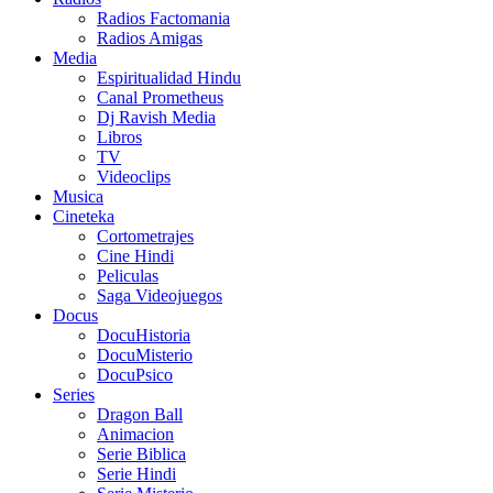
Radios Factomania
Radios Amigas
Media
Espiritualidad Hindu
Canal Prometheus
Dj Ravish Media
Libros
TV
Videoclips
Musica
Cineteka
Cortometrajes
Cine Hindi
Peliculas
Saga Videojuegos
Docus
DocuHistoria
DocuMisterio
DocuPsico
Series
Dragon Ball
Animacion
Serie Biblica
Serie Hindi