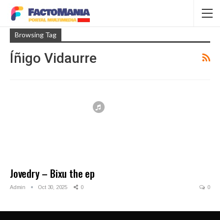
Browsing Tag
Íñigo Vidaurre
Jovedry – Bixu the ep
Admin
Oct 30, 2025
0
0