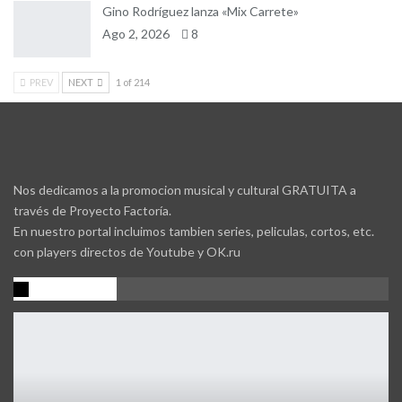
Gino Rodríguez lanza «Mix Carrete»
Ago 2, 2026
8
PREV
NEXT
1 of 214
Nos dedicamos a la promocion musical y cultural GRATUITA a
través de Proyecto Factoría.
En nuestro portal incluimos tambien series, peliculas, cortos, etc.
con players directos de Youtube y OK.ru
Promocion