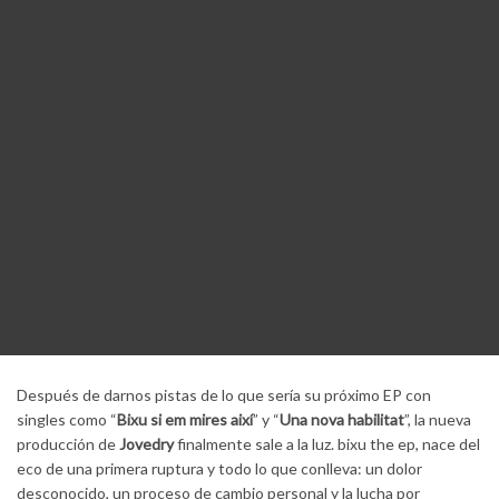
Después de darnos pistas de lo que sería su próximo EP con
singles como “
Bixu si em mires així
” y “
Una nova habilitat
”, la nueva
producción de
Jovedry
finalmente sale a la luz. bixu the ep, nace del
eco de una primera ruptura y todo lo que conlleva: un dolor
desconocido, un proceso de cambio personal y la lucha por