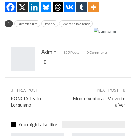
Íñigo Vidaurre
Jovedry
Montebello Agency
Admin
855 Posts
0 Comments
PREV POST
NEXT POST
PONCIA Teatro
Monte Ventura – Volverte
Lorquiano
a Ver
You might also like