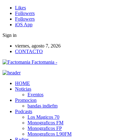
Likes
Followers
Followers
iOS App
Sign in
viernes, agosto 7, 2026
CONTACTO
Factomania -
HOME
Noticias
Eventos
Promocion
bandas indiefm
Podcasts
Los Magicos 70
Monograficos FM
Monograficos FP
Monograficos L90FM
Radios