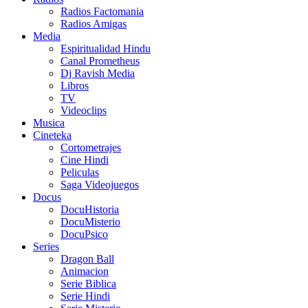
Radios Factomania
Radios Amigas
Media
Espiritualidad Hindu
Canal Prometheus
Dj Ravish Media
Libros
TV
Videoclips
Musica
Cineteka
Cortometrajes
Cine Hindi
Peliculas
Saga Videojuegos
Docus
DocuHistoria
DocuMisterio
DocuPsico
Series
Dragon Ball
Animacion
Serie Biblica
Serie Hindi