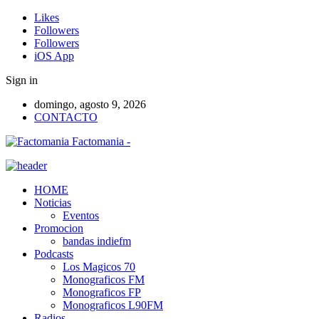
Likes
Followers
Followers
iOS App
Sign in
domingo, agosto 9, 2026
CONTACTO
Factomania -
HOME
Noticias
Eventos
Promocion
bandas indiefm
Podcasts
Los Magicos 70
Monograficos FM
Monograficos FP
Monograficos L90FM
Radios