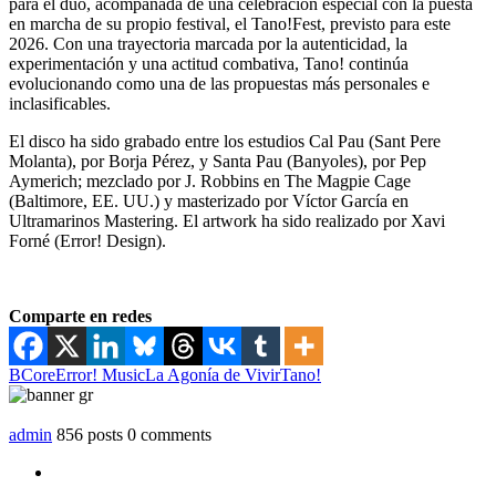
para el dúo, acompañada de una celebración especial con la puesta
en marcha de su propio festival, el Tano!Fest, previsto para este
2026. Con una trayectoria marcada por la autenticidad, la
experimentación y una actitud combativa, Tano! continúa
evolucionando como una de las propuestas más personales e
inclasificables.
El disco ha sido grabado entre los estudios Cal Pau (Sant Pere
Molanta), por Borja Pérez, y Santa Pau (Banyoles), por Pep
Aymerich; mezclado por J. Robbins en The Magpie Cage
(Baltimore, EE. UU.) y masterizado por Víctor García en
Ultramarinos Mastering. El artwork ha sido realizado por Xavi
Forné (Error! Design).
Comparte en redes
BCore
Error! Music
La Agonía de Vivir
Tano!
admin
856 posts
0 comments