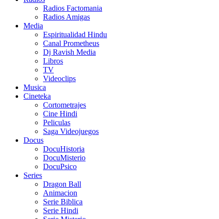
Radios Factomania
Radios Amigas
Media
Espiritualidad Hindu
Canal Prometheus
Dj Ravish Media
Libros
TV
Videoclips
Musica
Cineteka
Cortometrajes
Cine Hindi
Peliculas
Saga Videojuegos
Docus
DocuHistoria
DocuMisterio
DocuPsico
Series
Dragon Ball
Animacion
Serie Biblica
Serie Hindi