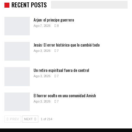
RECENT POSTS
Arjun: el principe guerrero
Ago 7, 2026
8
Jesús: El error histórico que lo cambió todo
Ago 3, 2026
7
Un retiro espiritual fuera de control
Ago 3, 2026
7
El horror oculto en una comunidad Amish
Ago 3, 2026
7
PREV
NEXT
1 of 214