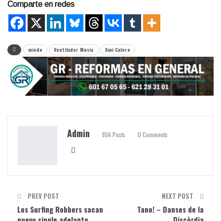
Comparte en redes
miedo
Ventilador Music
Xavi Calero
Admin
856 Posts
0 Comments
PREV POST
NEXT POST
Los Surfing Robbers sacan
Tano! – Danses de la
nuevo single adelanto
Discòrdia