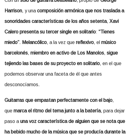
Con un
solo de guitarra beatleiano
, propio de
George
Harrison
, y una
composición armónica que nos traslada a
sonoridades características de los años setenta
,
Xavi
Calero presenta su tercer single en solitario
:
“Tienes
miedo”
.
Melancólico
, a la vez que
reflexivo
, el
músico
barcelonés
,
miembro en activo de Los Manolos
,
sigue
tejiendo las bases de su proyecto en solitario
, en el que
podemos observar una faceta de él que antes
desconocíamos.
Guitarras que empastan perfectamente con el bajo
,
que
marca el ritmo del tema junto a la batería
, para dejar
paso a
una voz característica de alguien que se nota que
ha bebido mucho de la música que se producía durante la