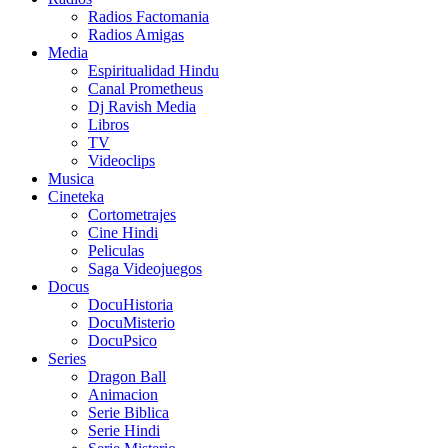
Radios Factomania
Radios Amigas
Media
Espiritualidad Hindu
Canal Prometheus
Dj Ravish Media
Libros
TV
Videoclips
Musica
Cineteka
Cortometrajes
Cine Hindi
Peliculas
Saga Videojuegos
Docus
DocuHistoria
DocuMisterio
DocuPsico
Series
Dragon Ball
Animacion
Serie Biblica
Serie Hindi