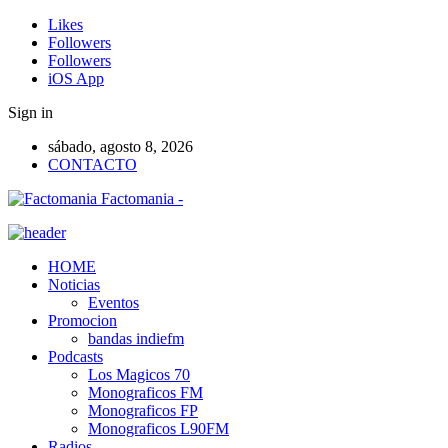
Likes
Followers
Followers
iOS App
Sign in
sábado, agosto 8, 2026
CONTACTO
Factomania -
HOME
Noticias
Eventos
Promocion
bandas indiefm
Podcasts
Los Magicos 70
Monograficos FM
Monograficos FP
Monograficos L90FM
Radios