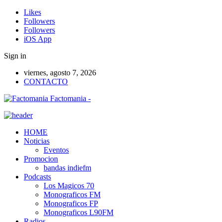
Likes
Followers
Followers
iOS App
Sign in
viernes, agosto 7, 2026
CONTACTO
Factomania -
HOME
Noticias
Eventos
Promocion
bandas indiefm
Podcasts
Los Magicos 70
Monograficos FM
Monograficos FP
Monograficos L90FM
Radios