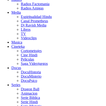
Radios Factomania
Radios Amigas
Media
Espiritualidad Hindu
Canal Prometheus
Dj Ravish Media
Libros
TV
Videoclips
Musica
Cineteka
Cortometrajes
Cine Hindi
Peliculas
Saga Videojuegos
Docus
DocuHistoria
DocuMisterio
DocuPsico
Series
Dragon Ball
Animacion
Serie Biblica
Serie Hindi