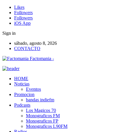
Likes
Followers
Followers
iOS App
Sign in
sábado, agosto 8, 2026
CONTACTO
Factomania -
HOME
Noticias
Eventos
Promocion
bandas indiefm
Podcasts
Los Magicos 70
Monograficos FM
Monograficos FP
Monograficos L90FM
Radios