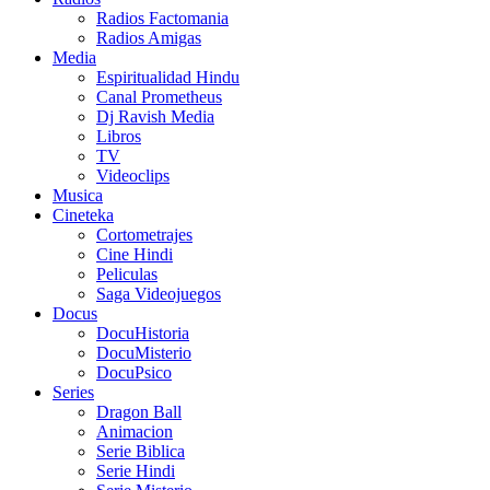
Radios Factomania
Radios Amigas
Media
Espiritualidad Hindu
Canal Prometheus
Dj Ravish Media
Libros
TV
Videoclips
Musica
Cineteka
Cortometrajes
Cine Hindi
Peliculas
Saga Videojuegos
Docus
DocuHistoria
DocuMisterio
DocuPsico
Series
Dragon Ball
Animacion
Serie Biblica
Serie Hindi