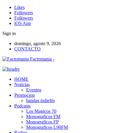
Likes
Followers
Followers
iOS App
Sign in
domingo, agosto 9, 2026
CONTACTO
Factomania -
HOME
Noticias
Eventos
Promocion
bandas indiefm
Podcasts
Los Magicos 70
Monograficos FM
Monograficos FP
Monograficos L90FM
Radios