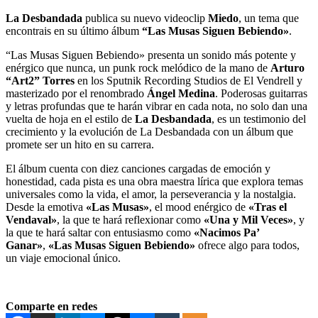
La
Desbandada
publica su nuevo videoclip
Miedo
, un tema que
encontrais en su último álbum
“Las Musas Siguen Bebiendo»
.
“Las Musas Siguen Bebiendo» presenta un sonido más potente y
enérgico que nunca, un punk rock melódico de la mano de
Arturo
“Art2” Torres
en los Sputnik Recording Studios de El Vendrell y
masterizado por el renombrado
Ángel Medina
. Poderosas guitarras
y letras profundas que te harán vibrar en cada nota, no solo dan una
vuelta de hoja en el estilo de
La Desbandada
, es un testimonio del
crecimiento y la evolución de La Desbandada con un álbum que
promete ser un hito en su carrera.
El álbum cuenta con diez canciones cargadas de emoción y
honestidad, cada pista es una obra maestra lírica que explora temas
universales como la vida, el amor, la perseverancia y la nostalgia.
Desde la emotiva
«Las Musas»
, el mood enérgico de
«Tras el
Vendaval»
, la que te hará reflexionar como
«Una y Mil Veces»
, y
la que te hará saltar con entusiasmo como
«Nacimos Pa’
Ganar»
,
«Las Musas Siguen Bebiendo»
ofrece algo para todos,
un viaje emocional único.
Comparte en redes