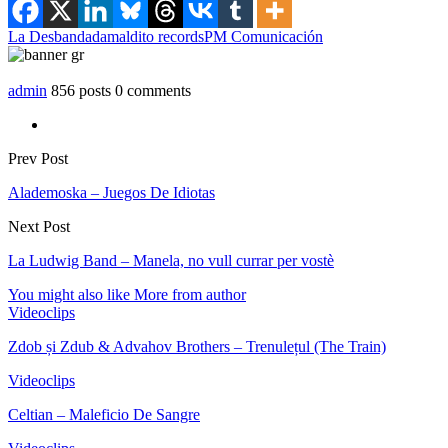
La Desbandada
maldito records
PM Comunicación
admin
856 posts
0 comments
Prev Post
Alademoska – Juegos De Idiotas
Next Post
La Ludwig Band – Manela, no vull currar per vostè
You might also like
More from author
Videoclips
Zdob și Zdub & Advahov Brothers – Trenulețul (The Train)
Videoclips
Celtian – Maleficio De Sangre