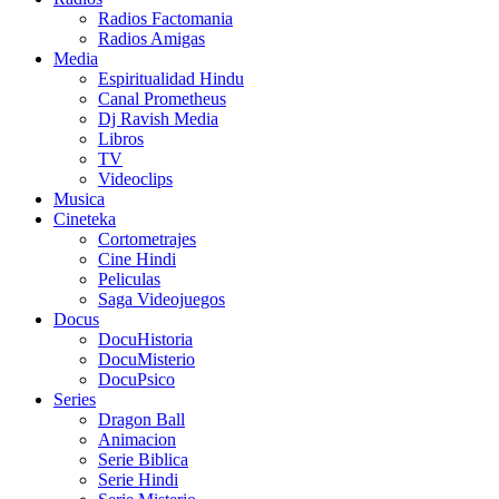
Radios Factomania
Radios Amigas
Media
Espiritualidad Hindu
Canal Prometheus
Dj Ravish Media
Libros
TV
Videoclips
Musica
Cineteka
Cortometrajes
Cine Hindi
Peliculas
Saga Videojuegos
Docus
DocuHistoria
DocuMisterio
DocuPsico
Series
Dragon Ball
Animacion
Serie Biblica
Serie Hindi