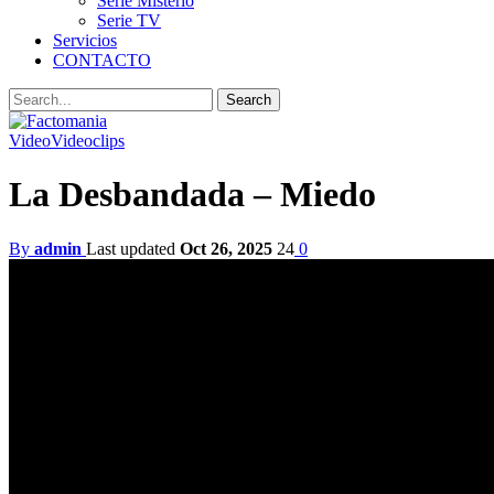
Serie Misterio
Serie TV
Servicios
CONTACTO
Video
Videoclips
La Desbandada – Miedo
By
admin
Last updated
Oct 26, 2025
24
0