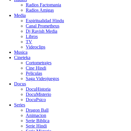
Radios Factomania
Radios Amigas
Media
Espiritualidad Hindu
Canal Prometheus
Dj Ravish Media
Libros
TV
Videoclips
Musica
Cineteka
Cortometrajes
Cine Hindi
Peliculas
Saga Videojuegos
Docus
DocuHistoria
DocuMisterio
DocuPsico
Series
Dragon Ball
Animacion
Serie Biblica
Serie Hindi