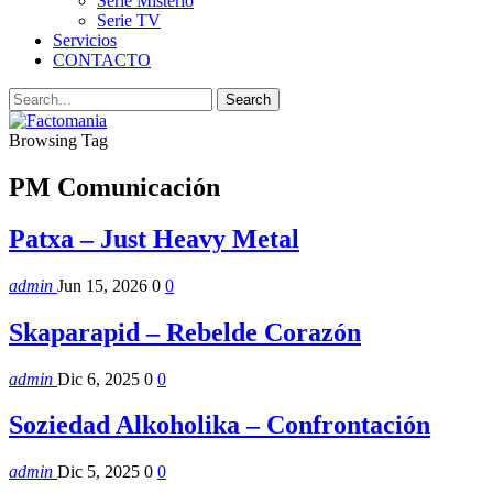
Serie Misterio
Serie TV
Servicios
CONTACTO
Browsing Tag
PM Comunicación
Patxa – Just Heavy Metal
admin
Jun 15, 2026
0
0
Skaparapid – Rebelde Corazón
admin
Dic 6, 2025
0
0
Soziedad Alkoholika – Confrontación
admin
Dic 5, 2025
0
0