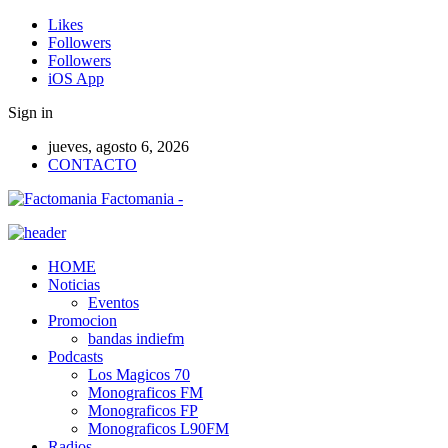
Likes
Followers
Followers
iOS App
Sign in
jueves, agosto 6, 2026
CONTACTO
Factomania -
HOME
Noticias
Eventos
Promocion
bandas indiefm
Podcasts
Los Magicos 70
Monograficos FM
Monograficos FP
Monograficos L90FM
Radios