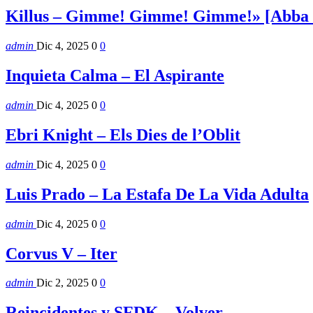
Killus – Gimme! Gimme! Gimme!» [Abba 
admin
Dic 4, 2025
0
0
Inquieta Calma – El Aspirante
admin
Dic 4, 2025
0
0
Ebri Knight – Els Dies de l’Oblit
admin
Dic 4, 2025
0
0
Luis Prado – La Estafa De La Vida Adulta
admin
Dic 4, 2025
0
0
Corvus V – Iter
admin
Dic 2, 2025
0
0
Reincidentes y SFDK – Volver