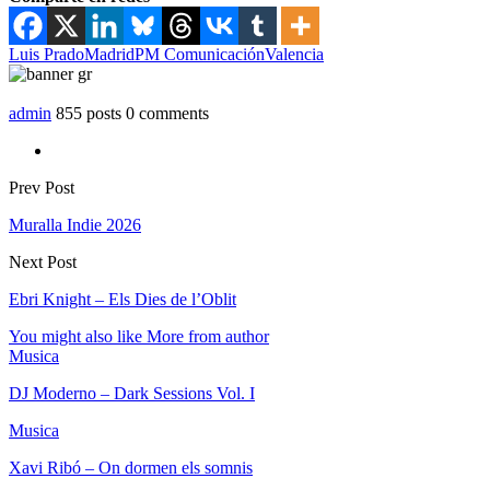
Luis Prado
Madrid
PM Comunicación
Valencia
admin
855 posts
0 comments
Prev Post
Muralla Indie 2026
Next Post
Ebri Knight – Els Dies de l’Oblit
You might also like
More from author
Musica
DJ Moderno – Dark Sessions Vol. I
Musica
Xavi Ribó – On dormen els somnis