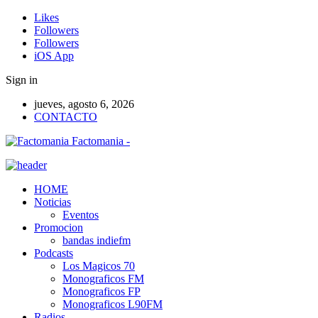
Likes
Followers
Followers
iOS App
Sign in
jueves, agosto 6, 2026
CONTACTO
Factomania -
HOME
Noticias
Eventos
Promocion
bandas indiefm
Podcasts
Los Magicos 70
Monograficos FM
Monograficos FP
Monograficos L90FM
Radios