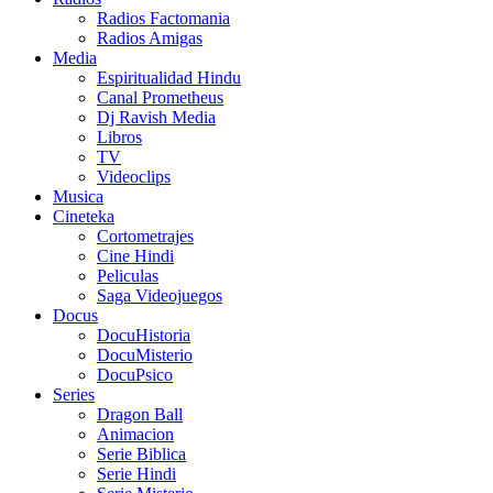
Radios Factomania
Radios Amigas
Media
Espiritualidad Hindu
Canal Prometheus
Dj Ravish Media
Libros
TV
Videoclips
Musica
Cineteka
Cortometrajes
Cine Hindi
Peliculas
Saga Videojuegos
Docus
DocuHistoria
DocuMisterio
DocuPsico
Series
Dragon Ball
Animacion
Serie Biblica
Serie Hindi