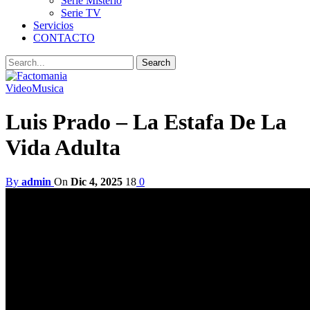
Serie Misterio
Serie TV
Servicios
CONTACTO
Video
Musica
Luis Prado – La Estafa De La
Vida Adulta
By
admin
On
Dic 4, 2025
18
0