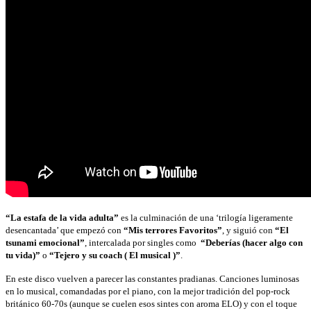
“La estafa de la vida adulta”
es la culminación de una ‘trilogía ligeramente
desencantada’ que empezó con
“Mis terrores Favoritos”
, y siguió con
“El
tsunami emocional”
, intercalada por singles como
“Deberías (hacer algo con
tu vida)”
o
“Tejero y su coach ( El musical )”
.
En este disco vuelven a parecer las constantes pradianas. Canciones luminosas
en lo musical, comandadas por el piano, con la mejor tradición del pop-rock
británico 60-70s (aunque se cuelen esos sintes con aroma ELO) y con el toque