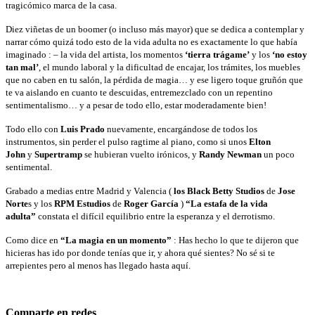
tragicómico marca de la casa.
Diez viñetas de un boomer (o incluso más mayor) que se dedica a contemplar y
narrar cómo quizá todo esto de la vida adulta no es exactamente lo que había
imaginado : – la vida del artista, los momentos
‘tierra trágame’
y los
‘no estoy
tan mal’
, el mundo laboral y la dificultad de encajar, los trámites, los muebles
que no caben en tu salón, la pérdida de magia… y ese ligero toque gruñón que
te va aislando en cuanto te descuidas, entremezclado con un repentino
sentimentalismo… y a pesar de todo ello, estar moderadamente bien!
Todo ello con
Luis Prado
nuevamente, encargándose de todos los
instrumentos, sin perder el pulso ragtime al piano, como si unos
Elton
John
y
Supertramp
se hubieran vuelto irónicos, y
Randy Newman
un poco
sentimental.
Grabado a medias entre Madrid y Valencia (
los Black Betty Studios
de
Jose
Norte
s y los
RPM Estudios
de
Roger García
)
“La estafa de la vida
adulta”
constata el difícil equilibrio entre la esperanza y el derrotismo.
Como dice en
“La magia en un momento”
: Has hecho lo que te dijeron que
hicieras has ido por donde tenías que ir, y ahora qué sientes? No sé si te
arrepientes pero al menos has llegado hasta aquí.
Comparte en redes