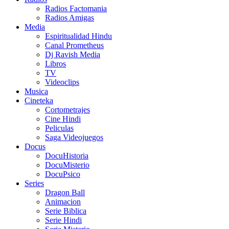
Radios Factomania
Radios Amigas
Media
Espiritualidad Hindu
Canal Prometheus
Dj Ravish Media
Libros
TV
Videoclips
Musica
Cineteka
Cortometrajes
Cine Hindi
Peliculas
Saga Videojuegos
Docus
DocuHistoria
DocuMisterio
DocuPsico
Series
Dragon Ball
Animacion
Serie Biblica
Serie Hindi