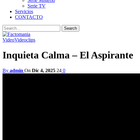
Serie Misterio
Serie TV
Servicios
CONTACTO
Video
Videoclips
Inquieta Calma – El Aspirante
By
admin
On
Dic 4, 2025
24
0