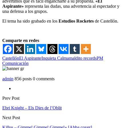
advertimos que es fácil engancharte a su propuesta.
«El
Aspirante»
representa las dudas, una advertencia al espectador y
una defensa a los grupos.
El tema ha sido grabado en los
Estudios Rocketes
de Castellón.
Comparte en redes
Castellón
El Aspirante
Inquieta Calma
maldito records
PM
Comunicación
admin
856 posts
0 comments
Prev Post
Ebri Knight – Els Dies de l’Oblit
Next Post
Killus – Gimme! Gimme! Gimme!» [Abba cover]