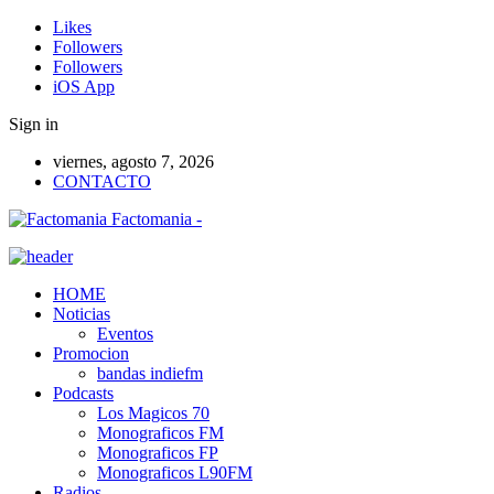
Likes
Followers
Followers
iOS App
Sign in
viernes, agosto 7, 2026
CONTACTO
Factomania -
HOME
Noticias
Eventos
Promocion
bandas indiefm
Podcasts
Los Magicos 70
Monograficos FM
Monograficos FP
Monograficos L90FM
Radios