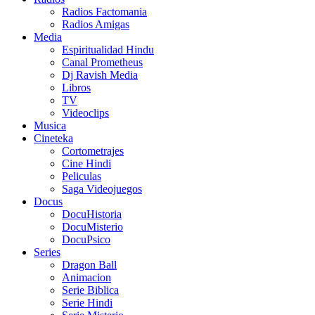
Radios Factomania
Radios Amigas
Media
Espiritualidad Hindu
Canal Prometheus
Dj Ravish Media
Libros
TV
Videoclips
Musica
Cineteka
Cortometrajes
Cine Hindi
Peliculas
Saga Videojuegos
Docus
DocuHistoria
DocuMisterio
DocuPsico
Series
Dragon Ball
Animacion
Serie Biblica
Serie Hindi