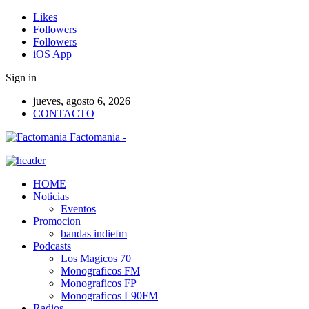
Likes
Followers
Followers
iOS App
Sign in
jueves, agosto 6, 2026
CONTACTO
Factomania -
HOME
Noticias
Eventos
Promocion
bandas indiefm
Podcasts
Los Magicos 70
Monograficos FM
Monograficos FP
Monograficos L90FM
Radios