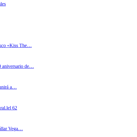
les
 disco «Kiss The…
0 aniversario de…
eunirá a…
al.lel 62
Cúllar Vega…