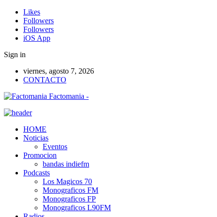
Likes
Followers
Followers
iOS App
Sign in
viernes, agosto 7, 2026
CONTACTO
Factomania -
HOME
Noticias
Eventos
Promocion
bandas indiefm
Podcasts
Los Magicos 70
Monograficos FM
Monograficos FP
Monograficos L90FM
Radios