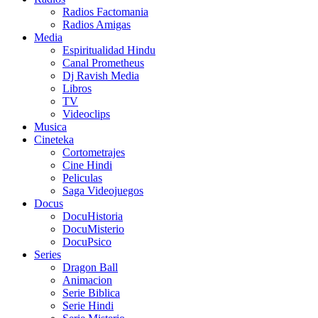
Radios Factomania
Radios Amigas
Media
Espiritualidad Hindu
Canal Prometheus
Dj Ravish Media
Libros
TV
Videoclips
Musica
Cineteka
Cortometrajes
Cine Hindi
Peliculas
Saga Videojuegos
Docus
DocuHistoria
DocuMisterio
DocuPsico
Series
Dragon Ball
Animacion
Serie Biblica
Serie Hindi