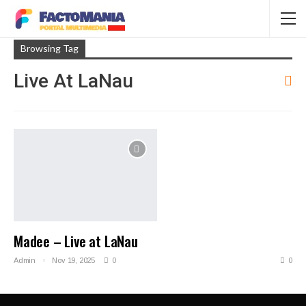
Browsing Tag
Live At LaNau
Madee – Live at LaNau
Admin
Nov 19, 2025
0
0