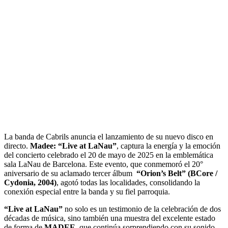
La banda de Cabrils anuncia el lanzamiento de su nuevo disco en
directo.
Madee: “Live at LaNau”
, captura la energía y la emoción
del concierto celebrado el 20 de mayo de 2025 en la emblemática
sala LaNau de Barcelona. Este evento, que conmemoró el 20°
aniversario de su aclamado tercer álbum
“Orion’s Belt” (BCore /
Cydonia, 2004)
, agotó todas las localidades, consolidando la
conexión especial entre la banda y su fiel parroquia.
“Live at LaNau”
no solo es un testimonio de la celebración de dos
décadas de música, sino también una muestra del excelente estado
de forma de
MADEE
, que continúa sorprendiendo con su sonido