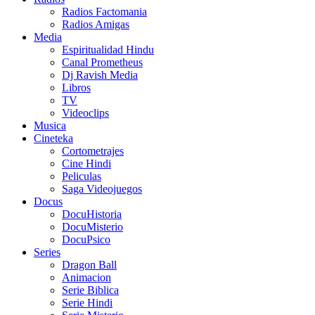
Radios Factomania
Radios Amigas
Media
Espiritualidad Hindu
Canal Prometheus
Dj Ravish Media
Libros
TV
Videoclips
Musica
Cineteka
Cortometrajes
Cine Hindi
Peliculas
Saga Videojuegos
Docus
DocuHistoria
DocuMisterio
DocuPsico
Series
Dragon Ball
Animacion
Serie Biblica
Serie Hindi