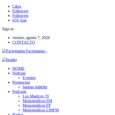
Likes
Followers
Followers
iOS App
Sign in
viernes, agosto 7, 2026
CONTACTO
Factomania -
HOME
Noticias
Eventos
Promocion
bandas indiefm
Podcasts
Los Magicos 70
Monograficos FM
Monograficos FP
Monograficos L90FM
Radios