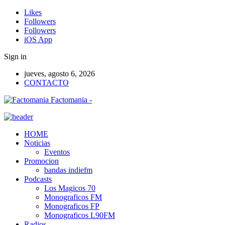
Likes
Followers
Followers
iOS App
Sign in
jueves, agosto 6, 2026
CONTACTO
Factomania -
HOME
Noticias
Eventos
Promocion
bandas indiefm
Podcasts
Los Magicos 70
Monograficos FM
Monograficos FP
Monograficos L90FM
Radios