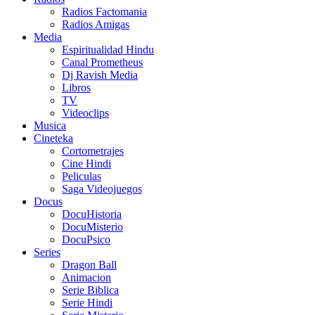
Radios Factomania
Radios Amigas
Media
Espiritualidad Hindu
Canal Prometheus
Dj Ravish Media
Libros
TV
Videoclips
Musica
Cineteka
Cortometrajes
Cine Hindi
Peliculas
Saga Videojuegos
Docus
DocuHistoria
DocuMisterio
DocuPsico
Series
Dragon Ball
Animacion
Serie Biblica
Serie Hindi