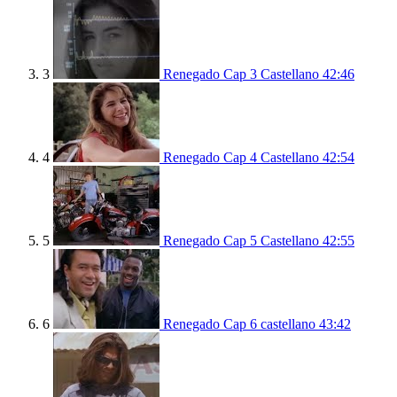
3
Renegado Cap 3 Castellano
42:46
4
Renegado Cap 4 Castellano
42:54
5
Renegado Cap 5 Castellano
42:55
6
Renegado Cap 6 castellano
43:42