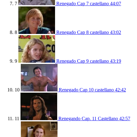
7
Renegado Cap 7 castellano
44:07
8
Renegado Cap 8 castellano
43:02
9
Renegado Cap 9 castellano
43:19
10
Renegado Cap 10 castellano
42:42
11
Renegando Cap. 11 Castellano
42:57