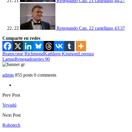
21
Renegando Cap. 21 castellano
44:27
22
Renegando Cap. 22 castellano
43:37
Comparte en redes
Branscome Richmond
Kathleen Kinmont
Lorenzo
Lamas
Renegado
series 90
admin
855 posts
0 comments
Prev Post
Yevadú
Next Post
Robotech