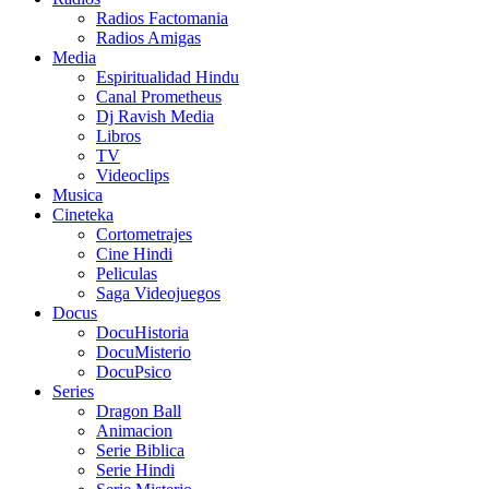
Radios Factomania
Radios Amigas
Media
Espiritualidad Hindu
Canal Prometheus
Dj Ravish Media
Libros
TV
Videoclips
Musica
Cineteka
Cortometrajes
Cine Hindi
Peliculas
Saga Videojuegos
Docus
DocuHistoria
DocuMisterio
DocuPsico
Series
Dragon Ball
Animacion
Serie Biblica
Serie Hindi