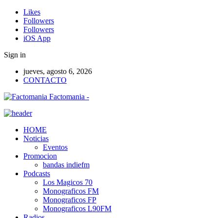
Likes
Followers
Followers
iOS App
Sign in
jueves, agosto 6, 2026
CONTACTO
Factomania -
HOME
Noticias
Eventos
Promocion
bandas indiefm
Podcasts
Los Magicos 70
Monograficos FM
Monograficos FP
Monograficos L90FM
Radios