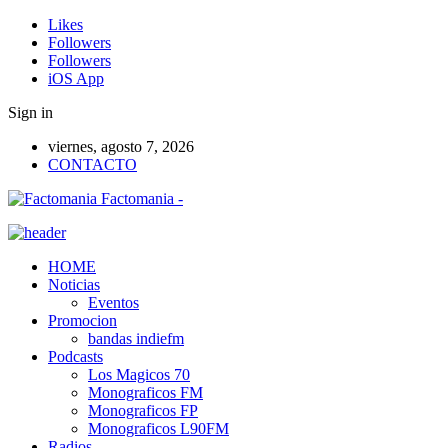
Likes
Followers
Followers
iOS App
Sign in
viernes, agosto 7, 2026
CONTACTO
Factomania -
HOME
Noticias
Eventos
Promocion
bandas indiefm
Podcasts
Los Magicos 70
Monograficos FM
Monograficos FP
Monograficos L90FM
Radios