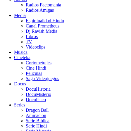
Radios Factomania
Radios Amigas
Media
Espiritualidad Hindu
Canal Prometheus
Dj Ravish Media
Libros
TV
Videoclips
Musica
Cineteka
Cortometrajes
Cine Hindi
Peliculas
Saga Videojuegos
Docus
DocuHistoria
DocuMisterio
DocuPsico
Series
Dragon Ball
Animacion
Serie Biblica
Serie Hindi