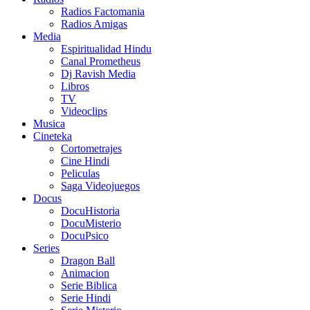
Radios Factomania
Radios Amigas
Media
Espiritualidad Hindu
Canal Prometheus
Dj Ravish Media
Libros
TV
Videoclips
Musica
Cineteka
Cortometrajes
Cine Hindi
Peliculas
Saga Videojuegos
Docus
DocuHistoria
DocuMisterio
DocuPsico
Series
Dragon Ball
Animacion
Serie Biblica
Serie Hindi