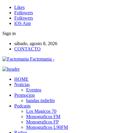
Likes
Followers
Followers
iOS App
Sign in
sábado, agosto 8, 2026
CONTACTO
Factomania -
HOME
Noticias
Eventos
Promocion
bandas indiefm
Podcasts
Los Magicos 70
Monograficos FM
Monograficos FP
Monograficos L90FM
Radios