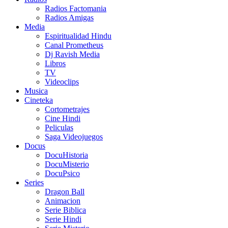
Radios Factomania
Radios Amigas
Media
Espiritualidad Hindu
Canal Prometheus
Dj Ravish Media
Libros
TV
Videoclips
Musica
Cineteka
Cortometrajes
Cine Hindi
Peliculas
Saga Videojuegos
Docus
DocuHistoria
DocuMisterio
DocuPsico
Series
Dragon Ball
Animacion
Serie Biblica
Serie Hindi