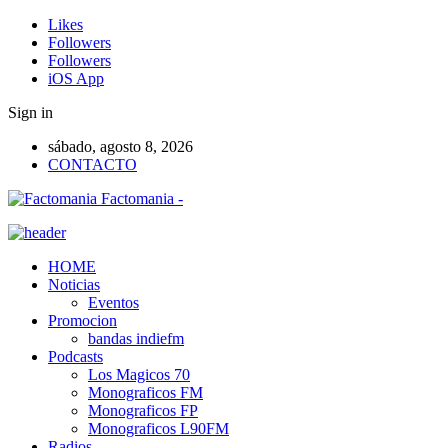
Likes
Followers
Followers
iOS App
Sign in
sábado, agosto 8, 2026
CONTACTO
Factomania -
HOME
Noticias
Eventos
Promocion
bandas indiefm
Podcasts
Los Magicos 70
Monograficos FM
Monograficos FP
Monograficos L90FM
Radios