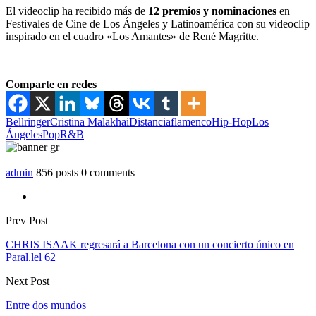
El videoclip ha recibido más de
12 premios y nominaciones
en
Festivales de Cine de Los Ángeles y Latinoamérica con su videoclip
inspirado en el cuadro «Los Amantes» de René Magritte.
Comparte en redes
Bellringer
Cristina Malakhai
Distancia
flamenco
Hip-Hop
Los
Ángeles
Pop
R&B
admin
856 posts
0 comments
Prev Post
CHRIS ISAAK regresará a Barcelona con un concierto único en
Paral.lel 62
Next Post
Entre dos mundos