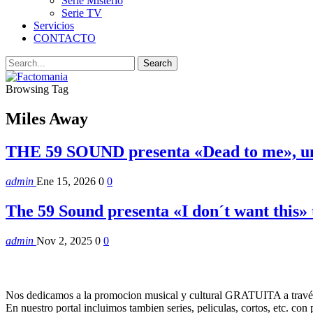
Serie Misterio
Serie TV
Servicios
CONTACTO
Browsing Tag
Miles Away
THE 59 SOUND presenta «Dead to me», un 
admin
Ene 15, 2026
0
0
The 59 Sound presenta «I don´t want this» 
admin
Nov 2, 2025
0
0
Nos dedicamos a la promocion musical y cultural GRATUITA a través
En nuestro portal incluimos tambien series, peliculas, cortos, etc. co