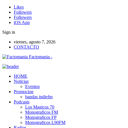
Likes
Followers
Followers
iOS App
Sign in
viernes, agosto 7, 2026
CONTACTO
Factomania -
HOME
Noticias
Eventos
Promocion
bandas indiefm
Podcasts
Los Magicos 70
Monograficos FM
Monograficos FP
Monograficos L90FM
Radios