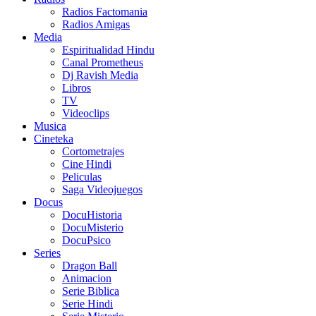
Radios Factomania
Radios Amigas
Media
Espiritualidad Hindu
Canal Prometheus
Dj Ravish Media
Libros
TV
Videoclips
Musica
Cineteka
Cortometrajes
Cine Hindi
Peliculas
Saga Videojuegos
Docus
DocuHistoria
DocuMisterio
DocuPsico
Series
Dragon Ball
Animacion
Serie Biblica
Serie Hindi