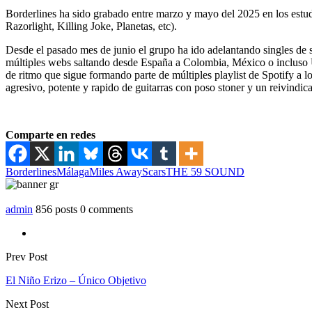
Borderlines ha sido grabado entre marzo y mayo del 2025 en los est
Razorlight, Killing Joke, Planetas, etc).
Desde el pasado mes de junio el grupo ha ido adelantando singles de s
múltiples webs saltando desde España a Colombia, México o incluso U.
de ritmo que sigue formando parte de múltiples playlist de Spotify a l
agresivo, potente y rapido de guitarras con poso stoner y un reivindicab
Comparte en redes
Borderlines
Málaga
Miles Away
Scars
THE 59 SOUND
admin
856 posts
0 comments
Prev Post
El Niño Erizo – Único Objetivo
Next Post