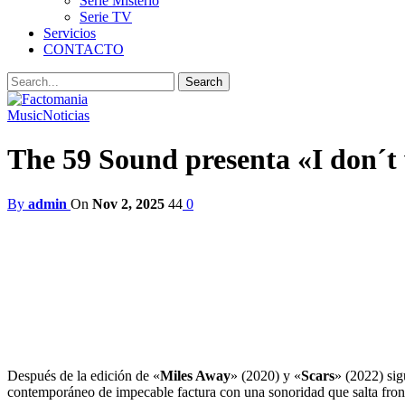
Serie Misterio
Serie TV
Servicios
CONTACTO
Music
Noticias
The 59 Sound presenta «I don´t w
By
admin
On
Nov 2, 2025
44
0
Después de la edición de «
Miles Away
» (2020) y «
Scars
» (2022) sig
contemporáneo de impecable factura con una sonoridad que salta fronte