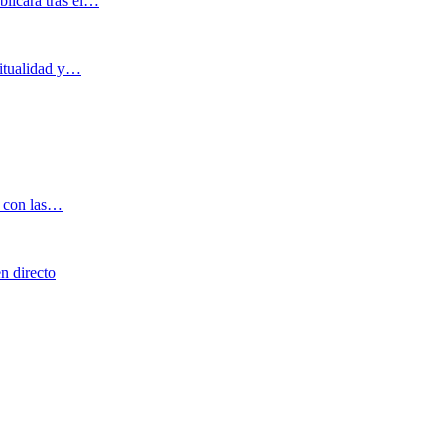
blicará tras el…
ritualidad y…
o con las…
n directo