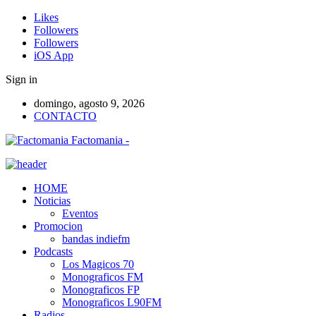
Likes
Followers
Followers
iOS App
Sign in
domingo, agosto 9, 2026
CONTACTO
Factomania -
HOME
Noticias
Eventos
Promocion
bandas indiefm
Podcasts
Los Magicos 70
Monograficos FM
Monograficos FP
Monograficos L90FM
Radios