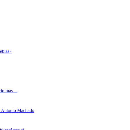
ieblas»
rrio más…
a Antonio Machado