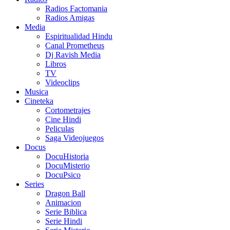
Radios Factomania
Radios Amigas
Media
Espiritualidad Hindu
Canal Prometheus
Dj Ravish Media
Libros
TV
Videoclips
Musica
Cineteka
Cortometrajes
Cine Hindi
Peliculas
Saga Videojuegos
Docus
DocuHistoria
DocuMisterio
DocuPsico
Series
Dragon Ball
Animacion
Serie Biblica
Serie Hindi