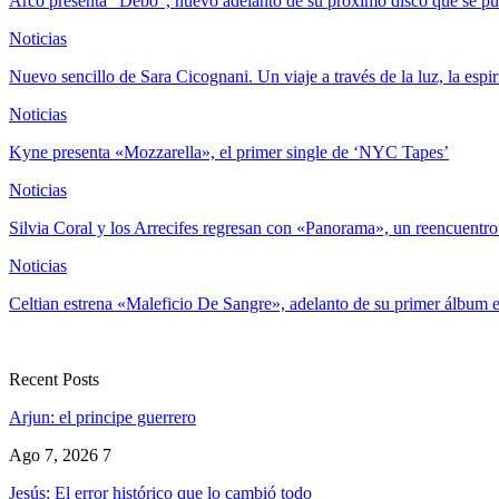
Arco presenta “Debo”, nuevo adelanto de su próximo disco que se pu
Noticias
Nuevo sencillo de Sara Cicognani. Un viaje a través de la luz, la espi
Noticias
Kyne presenta «Mozzarella», el primer single de ‘NYC Tapes’
Noticias
Silvia Coral y los Arrecifes regresan con «Panorama», un reencuentr
Noticias
Celtian estrena «Maleficio De Sangre», adelanto de su primer álbum e
Recent Posts
Arjun: el principe guerrero
Ago 7, 2026
7
Jesús: El error histórico que lo cambió todo