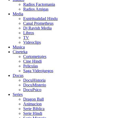
Radios Factomania
Radios Amigas
Media
Espiritualidad Hindu
Canal Prometheus
Dj Ravish Media
Libros
TV
Videoclips
Musica
Cineteka
Cortometrajes
Cine Hindi
Peliculas
Saga Videojuegos
Docus
DocuHistoria
DocuMisterio
DocuPsico
Series
Dragon Ball
Animacion
Serie Biblica
Serie Hindi