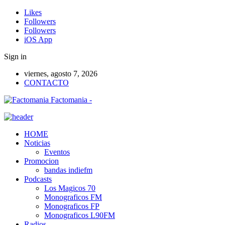
Likes
Followers
Followers
iOS App
Sign in
viernes, agosto 7, 2026
CONTACTO
Factomania -
HOME
Noticias
Eventos
Promocion
bandas indiefm
Podcasts
Los Magicos 70
Monograficos FM
Monograficos FP
Monograficos L90FM
Radios