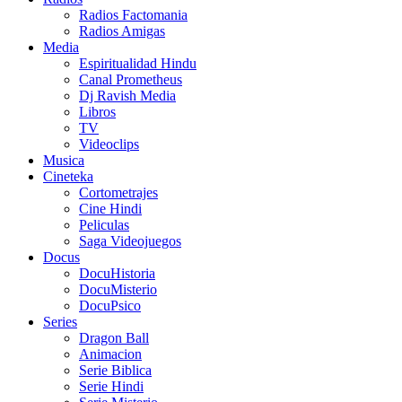
Radios Factomania
Radios Amigas
Media
Espiritualidad Hindu
Canal Prometheus
Dj Ravish Media
Libros
TV
Videoclips
Musica
Cineteka
Cortometrajes
Cine Hindi
Peliculas
Saga Videojuegos
Docus
DocuHistoria
DocuMisterio
DocuPsico
Series
Dragon Ball
Animacion
Serie Biblica
Serie Hindi