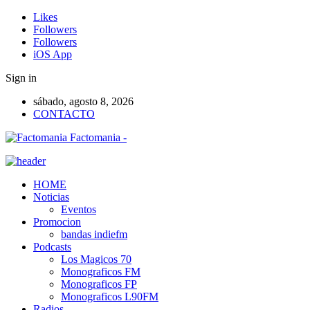
Likes
Followers
Followers
iOS App
Sign in
sábado, agosto 8, 2026
CONTACTO
Factomania -
HOME
Noticias
Eventos
Promocion
bandas indiefm
Podcasts
Los Magicos 70
Monograficos FM
Monograficos FP
Monograficos L90FM
Radios