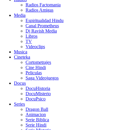
Radios Factomania
Radios Amigas
Media
Espiritualidad Hindu
Canal Prometheus
Dj Ravish Media
Libros
TV
Videoclips
Musica
Cineteka
Cortometrajes
Cine Hindi
Peliculas
Saga Videojuegos
Docus
DocuHistoria
DocuMisterio
DocuPsico
Series
Dragon Ball
Animacion
Serie Biblica
Serie Hindi