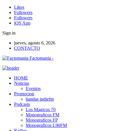
Likes
Followers
Followers
iOS App
Sign in
jueves, agosto 6, 2026
CONTACTO
Factomania -
HOME
Noticias
Eventos
Promocion
bandas indiefm
Podcasts
Los Magicos 70
Monograficos FM
Monograficos FP
Monograficos L90FM
Radios