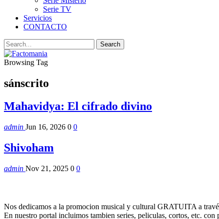
Serie Misterio
Serie TV
Servicios
CONTACTO
Browsing Tag
sánscrito
Mahavidya: El cifrado divino
admin
Jun 16, 2026
0
0
Shivoham
admin
Nov 21, 2025
0
0
Nos dedicamos a la promocion musical y cultural GRATUITA a través
En nuestro portal incluimos tambien series, peliculas, cortos, etc. co