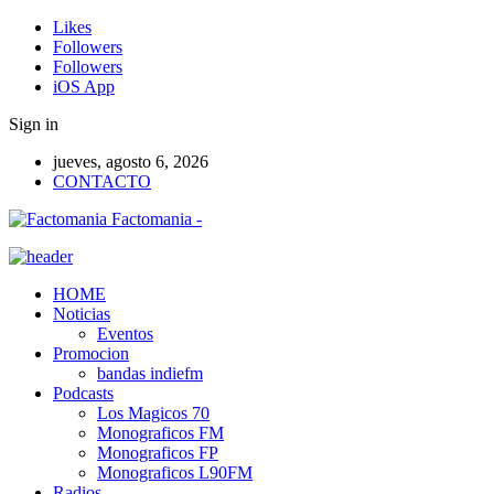
Likes
Followers
Followers
iOS App
Sign in
jueves, agosto 6, 2026
CONTACTO
Factomania -
HOME
Noticias
Eventos
Promocion
bandas indiefm
Podcasts
Los Magicos 70
Monograficos FM
Monograficos FP
Monograficos L90FM
Radios