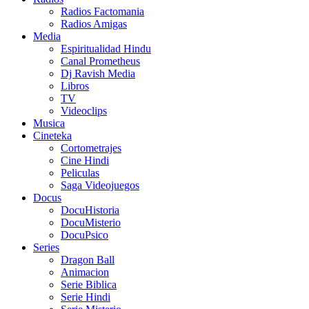
Radios Factomania
Radios Amigas
Media
Espiritualidad Hindu
Canal Prometheus
Dj Ravish Media
Libros
TV
Videoclips
Musica
Cineteka
Cortometrajes
Cine Hindi
Peliculas
Saga Videojuegos
Docus
DocuHistoria
DocuMisterio
DocuPsico
Series
Dragon Ball
Animacion
Serie Biblica
Serie Hindi