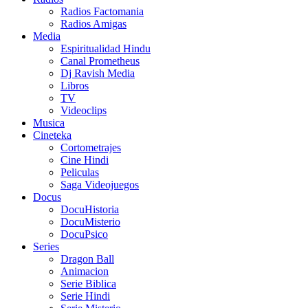
Radios Factomania
Radios Amigas
Media
Espiritualidad Hindu
Canal Prometheus
Dj Ravish Media
Libros
TV
Videoclips
Musica
Cineteka
Cortometrajes
Cine Hindi
Peliculas
Saga Videojuegos
Docus
DocuHistoria
DocuMisterio
DocuPsico
Series
Dragon Ball
Animacion
Serie Biblica
Serie Hindi