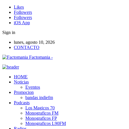
Likes
Followers
Followers
iOS App
Sign in
lunes, agosto 10, 2026
CONTACTO
Factomania -
HOME
Noticias
Eventos
Promocion
bandas indiefm
Podcasts
Los Magicos 70
Monograficos FM
Monograficos FP
Monograficos L90FM
Radios