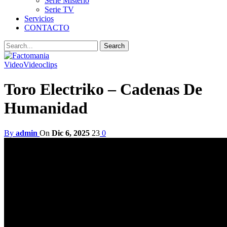
Serie Misterio
Serie TV
Servicios
CONTACTO
Video
Videoclips
Toro Electriko – Cadenas De
Humanidad
By
admin
On
Dic 6, 2025
23
0