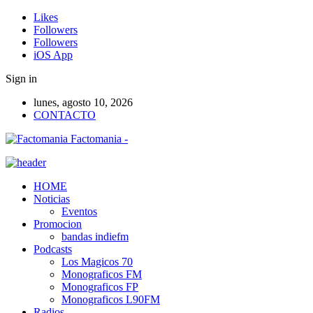
Likes
Followers
Followers
iOS App
Sign in
lunes, agosto 10, 2026
CONTACTO
Factomania -
HOME
Noticias
Eventos
Promocion
bandas indiefm
Podcasts
Los Magicos 70
Monograficos FM
Monograficos FP
Monograficos L90FM
Radios