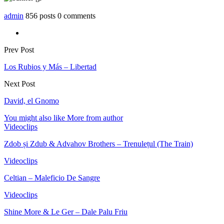
admin
856 posts
0 comments
Prev Post
Los Rubios y Más – Libertad
Next Post
David, el Gnomo
You might also like
More from author
Videoclips
Zdob și Zdub & Advahov Brothers – Trenulețul (The Train)
Videoclips
Celtian – Maleficio De Sangre
Videoclips
Shine More & Le Ger – Dale Palu Friu