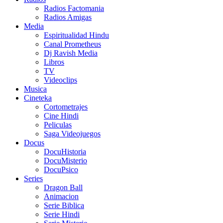
Radios Factomania
Radios Amigas
Media
Espiritualidad Hindu
Canal Prometheus
Dj Ravish Media
Libros
TV
Videoclips
Musica
Cineteka
Cortometrajes
Cine Hindi
Peliculas
Saga Videojuegos
Docus
DocuHistoria
DocuMisterio
DocuPsico
Series
Dragon Ball
Animacion
Serie Biblica
Serie Hindi