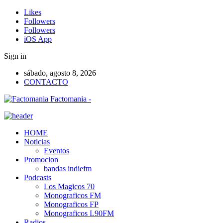
Likes
Followers
Followers
iOS App
Sign in
sábado, agosto 8, 2026
CONTACTO
Factomania -
HOME
Noticias
Eventos
Promocion
bandas indiefm
Podcasts
Los Magicos 70
Monograficos FM
Monograficos FP
Monograficos L90FM
Radios