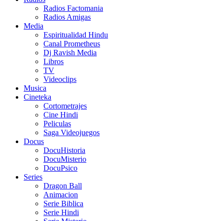
Radios Factomania
Radios Amigas
Media
Espiritualidad Hindu
Canal Prometheus
Dj Ravish Media
Libros
TV
Videoclips
Musica
Cineteka
Cortometrajes
Cine Hindi
Peliculas
Saga Videojuegos
Docus
DocuHistoria
DocuMisterio
DocuPsico
Series
Dragon Ball
Animacion
Serie Biblica
Serie Hindi