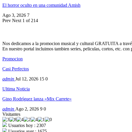
El horror oculto en una comunidad Amish
Ago 3, 2026
7
Prev
Next
1 of 214
Nos dedicamos a la promocion musical y cultural GRATUITA a través
En nuestro portal incluimos tambien series, peliculas, cortos, etc. co
Promocion
Casi Perfectos
admin
Jul 12, 2026
15
0
Ultima Noticia
Gino Rodríguez lanza «Mix Carrete»
admin
Ago 2, 2026
9
0
Visitantes
Usuarios hoy : 2307
Usuarios ayer : 1675