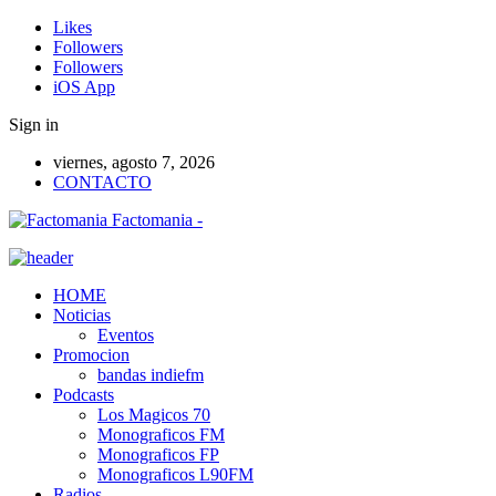
Likes
Followers
Followers
iOS App
Sign in
viernes, agosto 7, 2026
CONTACTO
Factomania -
HOME
Noticias
Eventos
Promocion
bandas indiefm
Podcasts
Los Magicos 70
Monograficos FM
Monograficos FP
Monograficos L90FM
Radios