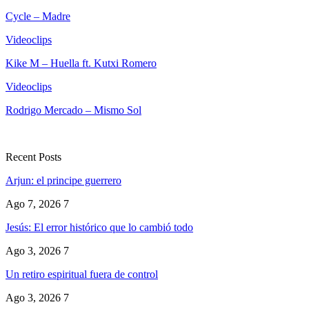
Cycle – Madre
Videoclips
Kike M – Huella ft. Kutxi Romero
Videoclips
Rodrigo Mercado – Mismo Sol
Recent Posts
Arjun: el principe guerrero
Ago 7, 2026
7
Jesús: El error histórico que lo cambió todo
Ago 3, 2026
7
Un retiro espiritual fuera de control
Ago 3, 2026
7