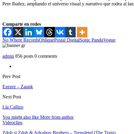
Pere Ibañez, ampliando el universo visual y narrativo que rodea al la
Comparte en redes
No Where Records
Oblique
Postal Digital
Sonic Panda
Vogue
admin
856 posts
0 comments
Prev Post
Ezezez – Zaunk
Next Post
Lía Callizo
You might also like
More from author
Videoclips
Zdob și Zdub & Advahov Brothers – Trenulețul (The Train)