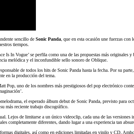
undente sencillo de
Sonic Panda
, que en esta ocasión une fuerzas con 
uestros tiempos.
e Is In Vogue’ se perfila como una de las propuestas más originales y b
ncia melódica y el inconfundible sello sonoro de Oblique.
 responsable de todos los hits de Sonic Panda hasta la fecha. Por su 
nte en la producción del tema.
att Pop, uno de los nombres más prestigiosos del pop electrónico con
maginación’.
omelodrama, el esperado álbum debut de Sonic Panda, previsto para octu
su más reciente trabajo discográfico.
al. Lejos de limitarse a un único videoclip, cada una de las versiones i
ales completamente diferentes, dando lugar a una experiencia tan absu
ataformas digitales, así como en ediciones limitadas en vinilo y CD. Amb