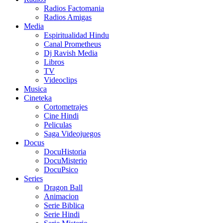
Radios Factomania
Radios Amigas
Media
Espiritualidad Hindu
Canal Prometheus
Dj Ravish Media
Libros
TV
Videoclips
Musica
Cineteka
Cortometrajes
Cine Hindi
Peliculas
Saga Videojuegos
Docus
DocuHistoria
DocuMisterio
DocuPsico
Series
Dragon Ball
Animacion
Serie Biblica
Serie Hindi