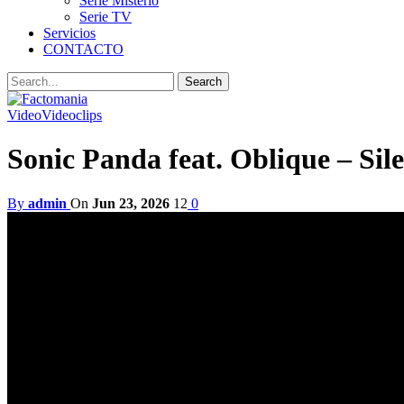
Serie Misterio
Serie TV
Servicios
CONTACTO
Video
Videoclips
Sonic Panda feat. Oblique – Sil
By
admin
On
Jun 23, 2026
12
0