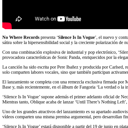
No Where Records
presenta ‘
Silence Is In Vogue
’, el nuevo y cont
sátira sobre la hipersensibilidad social y la creciente polarización de n
Con una combinación explosiva de industrial y pop electrónico, ‘Silenc
provocadora características de Sonic Panda, enriquecidos por la elega
La canción ha sido escrita por Pere Ibañez y producida por Carlsed,
solo comparten labores vocales, sino que también participan activame
El lanzamiento se completa con una remezcla exclusiva firmada por M
Base y, más recientemente, en el álbum de Fangoria ‘La verdad o la i
‘Silence Is In Vogue’ supone además el primer adelanto oficial de Ne
Mientras tanto, Oblique acaba de lanzar ‘Until There’s Nothing Left’, 
Uno de los grandes atractivos del lanzamiento es su apartado audiovisu
vídeos comparten una misma premisa argumental, pero desarrollan fin
‘Silence Is In Vogue’ estará disponible a partir del 19 de junio en pl