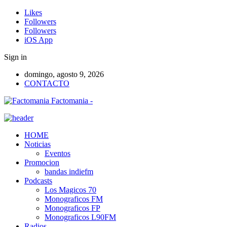
Likes
Followers
Followers
iOS App
Sign in
domingo, agosto 9, 2026
CONTACTO
Factomania -
HOME
Noticias
Eventos
Promocion
bandas indiefm
Podcasts
Los Magicos 70
Monograficos FM
Monograficos FP
Monograficos L90FM
Radios