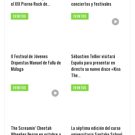
el XIX Piorno Rock de…
conciertos y festivales
EVENTOS
EVENTOS
II Festival de Jóvenes
Sébastien Tellier visitará
Orquestas Manuel de Falla de
España para presentar en
Málaga
directo su nuevo disco «Kiss
The…
EVENTOS
EVENTOS
The Screamin’ Cheetah
La séptima edición del curso
Wheelies llegan en octubre a
universitario Santako School