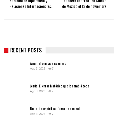
Nacional de Diplomacia y
“bandera libertad” en Ciudad
Relaciones Internacionales…
de México el 13 de noviembre
RECENT POSTS
Arjun: el principe guerrero
Ago 7, 2026
7
Jesús: El error histórico que lo cambió todo
Ago 3, 2026
7
Un retiro espiritual fuera de control
Ago 3, 2026
7