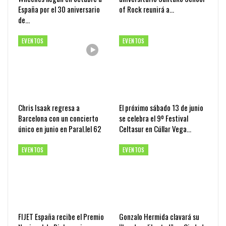
España por el 30 aniversario
of Rock reunirá a…
de…
EVENTOS
EVENTOS
Chris Isaak regresa a
El próximo sábado 13 de junio
Barcelona con un concierto
se celebra el 9º Festival
único en junio en Paral.lel 62
Celtasur en Cúllar Vega…
EVENTOS
EVENTOS
FIJET España recibe el Premio
Gonzalo Hermida clavará su