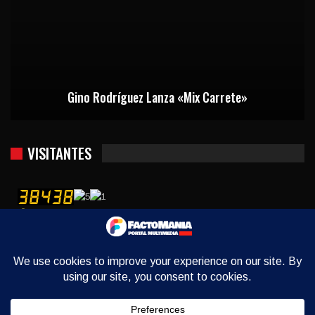
Gino Rodríguez Lanza «Mix Carrete»
VISITANTES
Usuarios hoy : 1364
Usuarios ayer : 2384
Este mes : 12018
Este año : 379235
Quién está contectado : 8
Hora del servidor : 2026-08-08