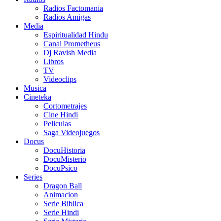
Radios Factomania
Radios Amigas
Media
Espiritualidad Hindu
Canal Prometheus
Dj Ravish Media
Libros
TV
Videoclips
Musica
Cineteka
Cortometrajes
Cine Hindi
Peliculas
Saga Videojuegos
Docus
DocuHistoria
DocuMisterio
DocuPsico
Series
Dragon Ball
Animacion
Serie Biblica
Serie Hindi