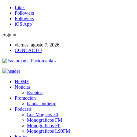
Likes
Followers
Followers
iOS App
Sign in
viernes, agosto 7, 2026
CONTACTO
Factomania -
HOME
Noticias
Eventos
Promocion
bandas indiefm
Podcasts
Los Magicos 70
Monograficos FM
Monograficos FP
Monograficos L90FM
Radios