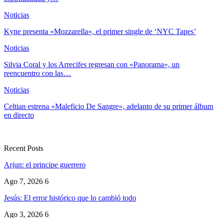
Noticias
Kyne presenta «Mozzarella», el primer single de ‘NYC Tapes’
Noticias
Silvia Coral y los Arrecifes regresan con «Panorama», un
reencuentro con las…
Noticias
Celtian estrena «Maleficio De Sangre», adelanto de su primer álbum
en directo
Recent Posts
Arjun: el principe guerrero
Ago 7, 2026
6
Jesús: El error histórico que lo cambió todo
Ago 3, 2026
6