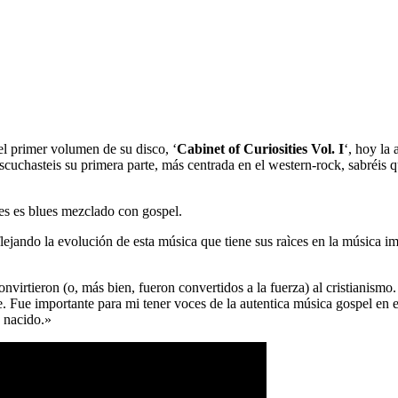
el primer volumen de su disco, ‘
Cabinet of Curiosities Vol. I
‘, hoy la 
scuchasteis su primera parte, más centrada en el western-rock, sabréis 
es es blues mezclado con gospel.
ejando la evolución de esta música que tiene sus raìces en la música
onvirtieron (o, más bien, fueron convertidos a la fuerza) al cristianismo.
. Fue importante para mi tener voces de la autentica música gospel en es
a nacido.»