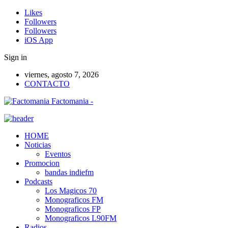
Likes
Followers
Followers
iOS App
Sign in
viernes, agosto 7, 2026
CONTACTO
Factomania -
HOME
Noticias
Eventos
Promocion
bandas indiefm
Podcasts
Los Magicos 70
Monograficos FM
Monograficos FP
Monograficos L90FM
Radios