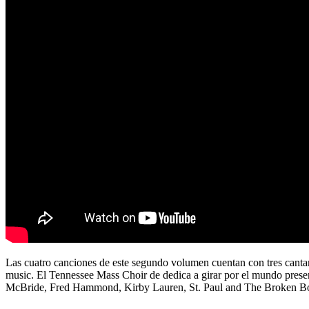
Las cuatro canciones de este segundo volumen cuentan con tres can
music. El Tennessee Mass Choir de dedica a girar por el mundo presen
McBride, Fred Hammond, Kirby Lauren, St. Paul and The Broken Bon