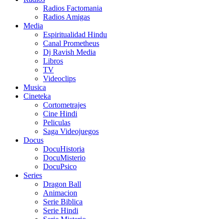
Radios Factomania
Radios Amigas
Media
Espiritualidad Hindu
Canal Prometheus
Dj Ravish Media
Libros
TV
Videoclips
Musica
Cineteka
Cortometrajes
Cine Hindi
Peliculas
Saga Videojuegos
Docus
DocuHistoria
DocuMisterio
DocuPsico
Series
Dragon Ball
Animacion
Serie Biblica
Serie Hindi