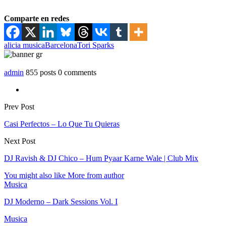
Comparte en redes
alicia musica
Barcelona
Tori Sparks
admin
855 posts
0 comments
Prev Post
Casi Perfectos – Lo Que Tu Quieras
Next Post
DJ Ravish & DJ Chico – Hum Pyaar Karne Wale | Club Mix
You might also like
More from author
Musica
DJ Moderno – Dark Sessions Vol. I
Musica