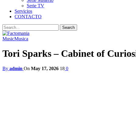
Serie Misterio
Serie TV
Servicios
CONTACTO
Music
Musica
Tori Sparks – Cabinet of Curiosit
By
admin
On
May 17, 2026
18
0