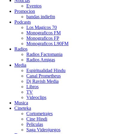
Noticias
Eventos
Promocion
bandas indiefm
Podcasts
Los Magicos 70
Monograficos FM
Monograficos FP
Monograficos L90FM
Radios
Radios Factomania
Radios Amigas
Media
Espiritualidad Hindu
Canal Prometheus
Dj Ravish Media
Libros
TV
Videoclips
Musica
Cineteka
Cortometrajes
Cine Hindi
Peliculas
Saga Videojuegos