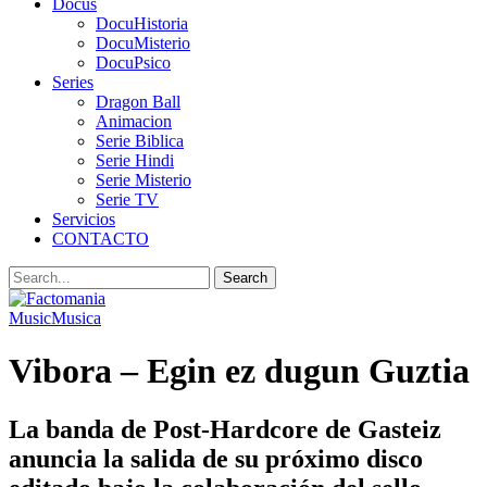
Docus
DocuHistoria
DocuMisterio
DocuPsico
Series
Dragon Ball
Animacion
Serie Biblica
Serie Hindi
Serie Misterio
Serie TV
Servicios
CONTACTO
Music
Musica
Vibora – Egin ez dugun Guztia
La banda de Post-Hardcore de Gasteiz
anuncia la salida de su próximo disco