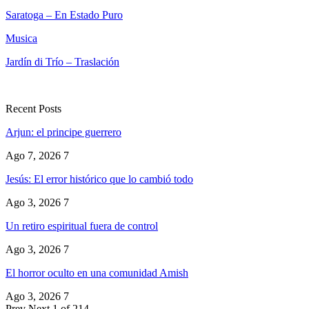
Saratoga – En Estado Puro
Musica
Jardín di Trío – Traslación
Recent Posts
Arjun: el principe guerrero
Ago 7, 2026
7
Jesús: El error histórico que lo cambió todo
Ago 3, 2026
7
Un retiro espiritual fuera de control
Ago 3, 2026
7
El horror oculto en una comunidad Amish
Ago 3, 2026
7
Prev
Next
1 of 214