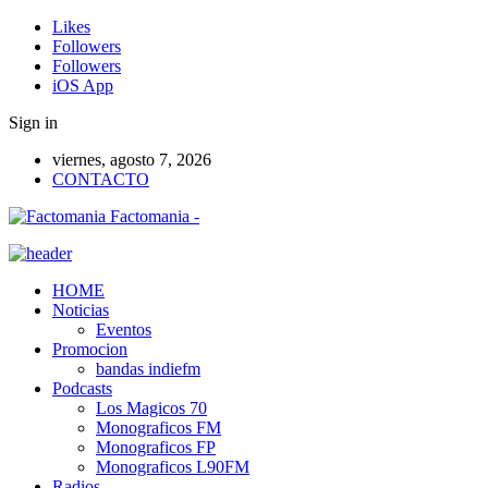
Likes
Followers
Followers
iOS App
Sign in
viernes, agosto 7, 2026
CONTACTO
Factomania -
HOME
Noticias
Eventos
Promocion
bandas indiefm
Podcasts
Los Magicos 70
Monograficos FM
Monograficos FP
Monograficos L90FM
Radios