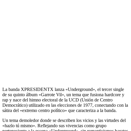
La banda
XPRESIDENTX
lanza
«Underground»
, el tercer single
de su quinto álbum
«Garrote Vil»
, un tema que fusiona hardcore y
rap y nace del himno electoral de la UCD (Unión de Centro
Democrático) utilizado en las elecciones de 1977, conectando con la
sátira del «extremo centro político» que caracteriza a la banda.
Un tema demoledor donde se describen los vicios y las virtudes del
«hazlo tú mismo». Reflejando sus vivencias como grupo
perteneciente a la escena
«Underground»
, sin romanticismos baratos