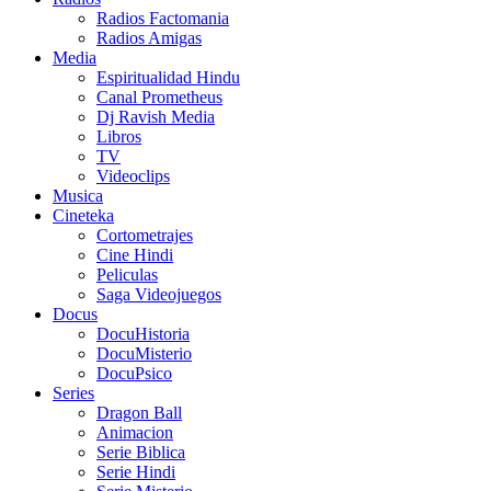
Radios Factomania
Radios Amigas
Media
Espiritualidad Hindu
Canal Prometheus
Dj Ravish Media
Libros
TV
Videoclips
Musica
Cineteka
Cortometrajes
Cine Hindi
Peliculas
Saga Videojuegos
Docus
DocuHistoria
DocuMisterio
DocuPsico
Series
Dragon Ball
Animacion
Serie Biblica
Serie Hindi