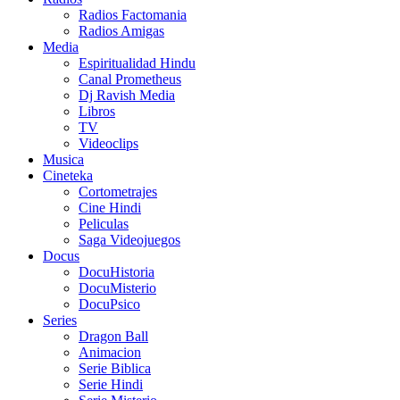
Radios Factomania
Radios Amigas
Media
Espiritualidad Hindu
Canal Prometheus
Dj Ravish Media
Libros
TV
Videoclips
Musica
Cineteka
Cortometrajes
Cine Hindi
Peliculas
Saga Videojuegos
Docus
DocuHistoria
DocuMisterio
DocuPsico
Series
Dragon Ball
Animacion
Serie Biblica
Serie Hindi