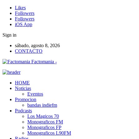
Likes
Followers
Followers
iOS App
Sign in
sábado, agosto 8, 2026
CONTACTO
Factomania -
HOME
Noticias
Eventos
Promocion
bandas indiefm
Podcasts
Los Magicos 70
Monograficos FM
Monograficos FP
Monograficos L90FM
Radios